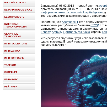
РОССИЙСКОЕ ПО
Запущенный 08.02.2013 г. первый спутник
Азер
орбитальной позиции 46 гр. E. 19.02.2013 г. П
NETAPP: НОВОЕ В СХД
информационных технологий Азербайджана
, д
тестовом режиме, а затем передан в управлени
БЕЗОПАСНОСТЬ
Напомним, что
Azerspace-1
стал первым вещат
ЦИФРОВАЯ
кавказскими республиками бывшего
СССР
. Его 
ТРАНСФОРМАЦИЯ
активными транспондерами и располагается на 
Европу
,
Африку
,
Центральную Азию
, страны
Кав
ОБЛАЧНЫЕ
ТЕХНОЛОГИИ
20% ресурсов спутника будут использоваться 
сданы в аренду. Второй телекоммуникационный
ИТ В ГОССЕКТОРЕ
запустить в 2016 г.
ИТ В БАНКАХ
ИТ В ТОРГОВЛЕ
ТЕЛЕКОМ
ИНТЕРНЕТ
ИТ-БИЗНЕС
РЕЙТИНГИ