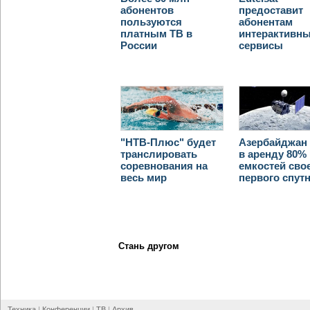
абонентов
предоставит
пользуются
абонентам
платным ТВ в
интерактивн
России
сервисы
"НТВ-Плюс" будет
Азербайджан 
транслировать
в аренду 80%
соревнования на
емкостей сво
весь мир
первого спут
Стань другом
Техника
Конференции
ТВ
Архив