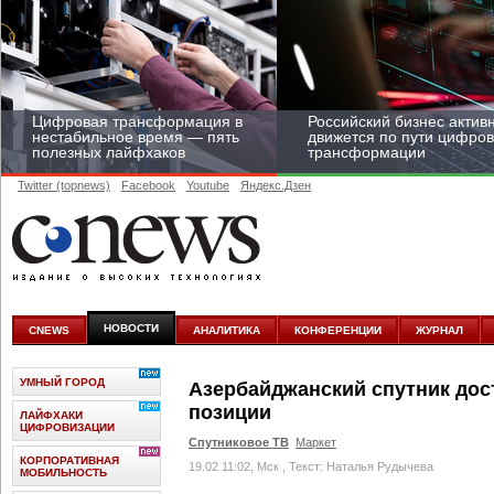
Цифровая трансформация в
Российский бизнес актив
нестабильное время — пять
движется по пути цифро
полезных лайфхаков
трансформации
Twitter (topnews)
Facebook
Youtube
Яндекс.Дзен
Средний бизнес начал
цифровизироваться со
скоростью крупных
НОВОСТИ
CNEWS
АНАЛИТИКА
КОНФЕРЕНЦИИ
ЖУРНАЛ
корпораций
УМНЫЙ ГОРОД
Азербайджанский спутник дос
позиции
ЛАЙФХАКИ
ЦИФРОВИЗАЦИИ
Спутниковое ТВ
Маркет
КОРПОРАТИВНАЯ
19.02 11:02, Мск
, Текст: Наталья Рудычева
МОБИЛЬНОСТЬ