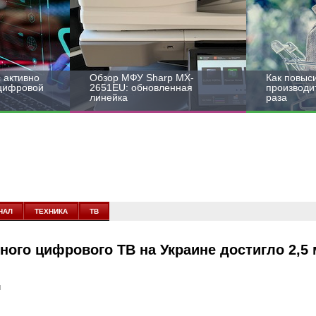
 активно
Обзор МФУ Sharp MX-
Как повыс
 цифровой
2651EU: обновленная
производит
линейка
раза
НАЛ
ТЕХНИКА
ТВ
ого цифрового ТВ на Украине достигло 2,5
н