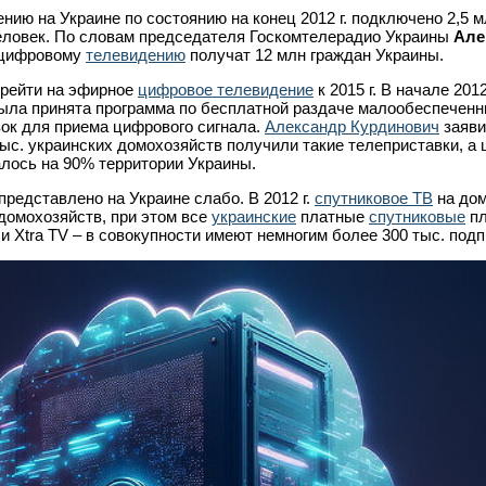
ию на Украине по состоянию на конец 2012 г. подключено 2,5 м
человек. По словам председателя Госкомтелерадио Украины
Але
 к цифровому
телевидению
получат 12 млн граждан Украины.
ерейти на эфирное
цифровое телевидение
к 2015 г. В начале 2012 
ла принята программа по бесплатной раздаче малообеспечен
к для приема цифрового сигнала.
Александр Курдинович
заяви
ыс. украинских домохозяйств получили такие телеприставки, а
лось на 90% территории Украины.
редставлено на Украине слабо. В 2012 г.
спутниковое ТВ
на до
домохозяйств, при этом все
украинские
платные
спутниковые
пл
и Xtra TV – в совокупности имеют немногим более 300 тыс. подп