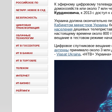
РОССИЙСКОЕ ПО
К эфирному цифровому телевиден
домохозяйств или около 7 млн 
NETAPP: НОВОЕ В СХД
Курдиновича
, к 2013 г. доступ
БЕЗОПАСНОСТЬ
Украина должна окончательно п
Кабинетом министров Украины
бы
ЦИФРОВАЯ
ТРАНСФОРМАЦИЯ
населения
дешевых телеприставо
настоящему времени около 800 т
ОБЛАЧНЫЕ
вещание в тестовом режиме нача
ТЕХНОЛОГИИ
Цифровое спутниковое вещание п
ИТ В ГОССЕКТОРЕ
антенны
принимало около 3 млн 
ИТ В БАНКАХ
-
Viasat Ukraina
, «НТВ+ Украина» 
ИТ В ТОРГОВЛЕ
ТЕЛЕКОМ
ИНТЕРНЕТ
ИТ-БИЗНЕС
РЕЙТИНГИ