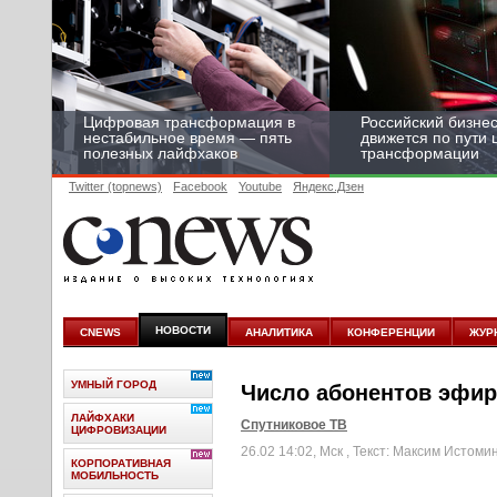
Цифровая трансформация в
Российский бизнес
нестабильное время — пять
движется по пути
полезных лайфхаков
трансформации
Twitter (topnews)
Facebook
Youtube
Яндекс.Дзен
НОВОСТИ
CNEWS
АНАЛИТИКА
КОНФЕРЕНЦИИ
ЖУР
УМНЫЙ ГОРОД
Число абонентов эфирн
ЛАЙФХАКИ
Спутниковое ТВ
ЦИФРОВИЗАЦИИ
26.02 14:02, Мск
, Текст: Максим Истоми
КОРПОРАТИВНАЯ
МОБИЛЬНОСТЬ