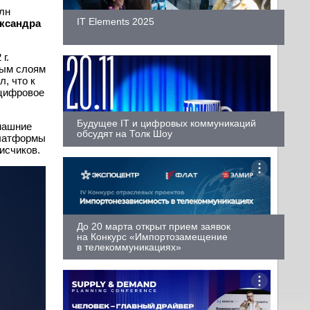
лн
IT Elements 2025
ксандра
г.
ным слоям
л, что к
 цифровое
Будущее IT и цифровых коммуникаций
машние
обсудят на Толк Шоу
атформы
исчиков.
До 20 марта открыт прием заявок
на Конкурс «Импортозамещение
в телекоммуникациях»