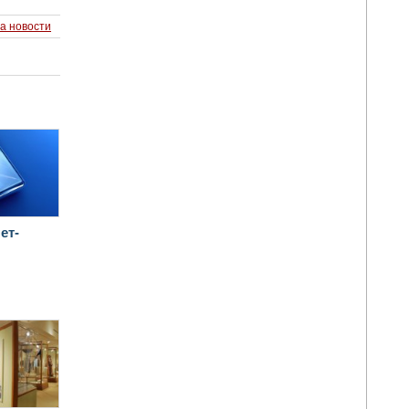
а новости
ет-