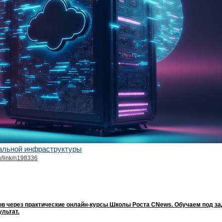
альной инфраструктуры
u/link/n198336
ов через практические онлайн-курсы Школы Роста CNews. Обучаем под з
льтат.