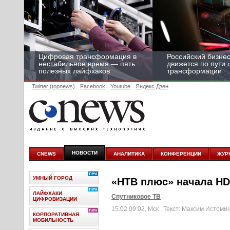
Цифровая трансформация в
Российский бизнес
нестабильное время — пять
движется по пути
полезных лайфхаков
трансформации
Twitter (topnews)
Facebook
Youtube
Яндекс.Дзен
НОВОСТИ
CNEWS
АНАЛИТИКА
КОНФЕРЕНЦИИ
ЖУР
УМНЫЙ ГОРОД
«НТВ плюс» начала HD
ЛАЙФХАКИ
Спутниковое ТВ
ЦИФРОВИЗАЦИИ
15.02 09:02, Мск
, Текст: Максим Истоми
КОРПОРАТИВНАЯ
МОБИЛЬНОСТЬ