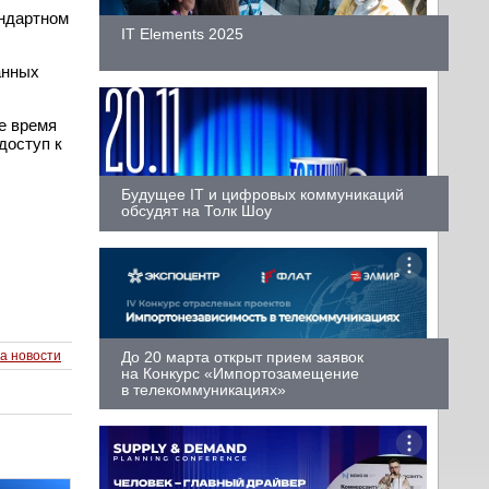
андартном
IT Elements 2025
анных
е время
доступ к
Будущее IT и цифровых коммуникаций
обсудят на Толк Шоу
До 20 марта открыт прием заявок
а новости
на Конкурс «Импортозамещение
в телекоммуникациях»