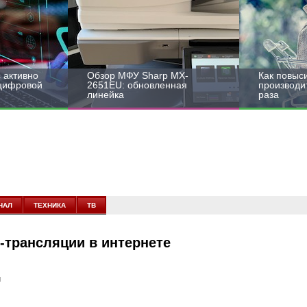
 активно
Обзор МФУ Sharp MX-
Как повыс
 цифровой
2651EU: обновленная
производит
линейка
раза
НАЛ
ТЕХНИКА
ТВ
-трансляции в интернете
н