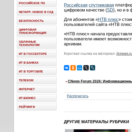
РОССИЙСКОЕ ПО
Российская
спутниковая
платфор
цифровом качестве (
SD
), но и 
NETAPP: НОВОЕ В СХД
Для абонентов «
НТВ плюс
» стои
БЕЗОПАСНОСТЬ
пользователей сайта «НТВ плюс» 
ЦИФРОВАЯ
ТРАНСФОРМАЦИЯ
«НТВ плюс» начала предоставлят
пользователи имеют возможность
ОБЛАЧНЫЕ
архивам.
ТЕХНОЛОГИИ
Короткая ссылка на материал:
//cnews.r
ИТ В ГОССЕКТОРЕ
ИТ В БАНКАХ
ИТ В ТОРГОВЛЕ
ТЕЛЕКОМ
CNews Forum 2026: Информационны
ИНТЕРНЕТ
Распечатать
ИТ-БИЗНЕС
РЕЙТИНГИ
ДРУГИЕ МАТЕРИАЛЫ РУБРИКИ