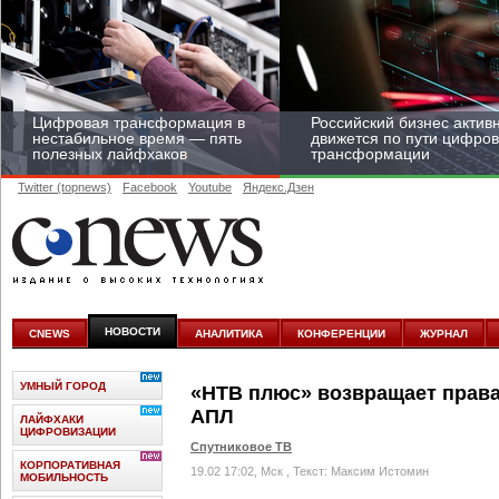
Цифровая трансформация в
Российский бизнес актив
нестабильное время — пять
движется по пути цифро
полезных лайфхаков
трансформации
Twitter (topnews)
Facebook
Youtube
Яндекс.Дзен
Средний бизнес начал
цифровизироваться со
скоростью крупных
НОВОСТИ
CNEWS
АНАЛИТИКА
КОНФЕРЕНЦИИ
ЖУРНАЛ
корпораций
УМНЫЙ ГОРОД
«НТВ плюс» возвращает права
АПЛ
ЛАЙФХАКИ
ЦИФРОВИЗАЦИИ
Спутниковое ТВ
КОРПОРАТИВНАЯ
19.02 17:02, Мск
, Текст: Максим Истомин
МОБИЛЬНОСТЬ