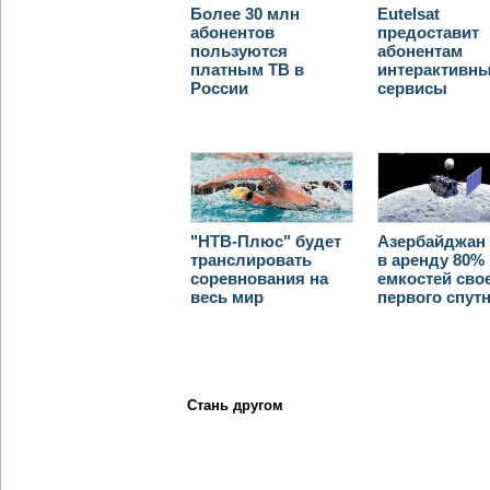
Более 30 млн
Eutelsat
абонентов
предоставит
пользуются
абонентам
платным ТВ в
интерактивн
России
сервисы
"НТВ-Плюс" будет
Азербайджан 
транслировать
в аренду 80%
соревнования на
емкостей сво
весь мир
первого спут
Стань другом