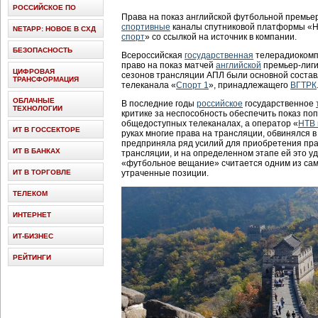
РОССИЙСКОЕ ПО
Права на показ английской футбольной премье
спортивные
каналы спутниковой платформы «Н
NETAPP: НОВОЕ В СХД
спорт
» со ссылкой на источник в компании.
БЕЗОПАСНОСТЬ
Всероссийская
государственная
телерадиокомп
право на показ матчей
английской
премьер-лиги
ЦИФРОВАЯ
сезонов трансляции АПЛ были основной соста
ТРАНСФОРМАЦИЯ
телеканала «
Спорт 1
», принадлежащего
ВГТРК
ОБЛАЧНЫЕ
В последние годы
российское
государственное
ТЕХНОЛОГИИ
критике за неспособность обеспечить показ п
общедоступных телеканалах, а оператор «
НТВ 
ИТ В ГОССЕКТОРЕ
руках многие права на трансляции, обвинялся в
предприняла ряд усилий для приобретения пр
ИТ В БАНКАХ
трансляции, и на определенном этапе ей это уд
«футбольное вещание» считается одним из сам
ИТ В ТОРГОВЛЕ
утраченные позиции.
ТЕЛЕКОМ
ИНТЕРНЕТ
ИТ-БИЗНЕС
РЕЙТИНГИ