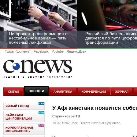
Цифровая трансформация в
Российский бизнес актив
нестабильное время — пять
движется по пути цифро
полезных лайфхаков
трансформации
Twitter (topnews)
Facebook
Youtube
Яндекс.Дзен
Средний бизнес начал
цифровизироваться со
скоростью крупных
НОВОСТИ
CNEWS
АНАЛИТИКА
КОНФЕРЕНЦИИ
ЖУРНАЛ
корпораций
УМНЫЙ ГОРОД
У Афганистана появится собс
ЛАЙФХАКИ
Спутниковое ТВ
ЦИФРОВИЗАЦИИ
19.02 15:02, Мск
, Текст: Наталья Рудычева
КОРПОРАТИВНАЯ
МОБИЛЬНОСТЬ