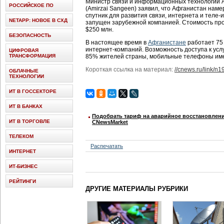
Министр связи и информационных технологий
РОССИЙСКОЕ ПО
(Amirzai Sangeen) заявил, что Афганистан нам
спутник для развития связи, интернета и теле-
NETAPP: НОВОЕ В СХД
запущен зарубежной компанией. Стоимость про
$250 млн.
БЕЗОПАСНОСТЬ
В настоящее время в
Афганистане
работает 75
интернет-компаний. Возможность доступа к усл
ЦИФРОВАЯ
ТРАНСФОРМАЦИЯ
85% жителей страны, мобильные телефоны им
Короткая ссылка на материал:
//cnews.ru/link/n
ОБЛАЧНЫЕ
ТЕХНОЛОГИИ
ИТ В ГОССЕКТОРЕ
ИТ В БАНКАХ
Подобрать тариф на аварийное восстановлени
ИТ В ТОРГОВЛЕ
CNewsMarket
ТЕЛЕКОМ
Распечатать
ИНТЕРНЕТ
ИТ-БИЗНЕС
РЕЙТИНГИ
ДРУГИЕ МАТЕРИАЛЫ РУБРИКИ