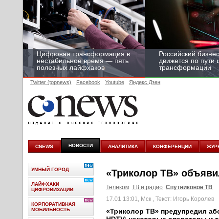
Цифровая трансформация в
Российский бизнес
нестабильное время — пять
движется по пути
полезных лайфхаков
трансформации
Twitter (topnews)
Facebook
Youtube
Яндекс.Дзен
НОВОСТИ
CNEWS
АНАЛИТИКА
КОНФЕРЕНЦИИ
ЖУР
УМНЫЙ ГОРОД
«Триколор ТВ» объяви
ЛАЙФХАКИ
Телеком
ТВ и радио
Спутниковое ТВ
ЦИФРОВИЗАЦИИ
17.01 13:01, Мск
, Текст: Игорь Королев
КОРПОРАТИВНАЯ
МОБИЛЬНОСТЬ
«Триколор ТВ» предупредил аб