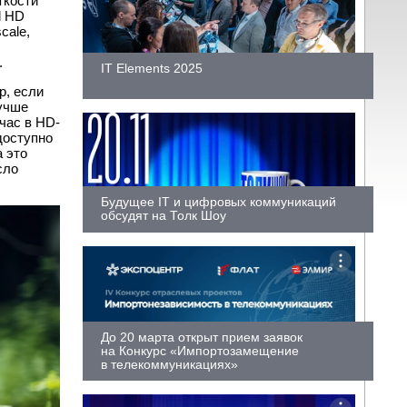
ткости
l HD
cale,
.
IT Elements 2025
р, если
лучше
час в HD-
доступно
а это
сло
Будущее IT и цифровых коммуникаций
обсудят на Толк Шоу
До 20 марта открыт прием заявок
на Конкурс «Импортозамещение
в телекоммуникациях»