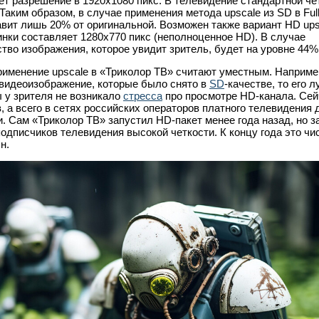
ет разрешение в 1920x1080 пикс. В телевидение стандартной че
 Таким образом, в случае применения метода upscale из SD в Ful
авит лишь 20% от оригинальной. Возможен также вариант HD ups
инки составляет 1280x770 пикс (неполноценное HD). В случае
ество изображения, которое увидит зритель, будет на уровне 44%
рименение upscale в «Триколор ТВ» считают уместным. Наприме
 видеоизображение, которые было снято в
SD
-качестве, то его 
 у зрителя не возникало
стресса
про просмотре HD-канала. Сей
, а всего в сетях российских операторов платного телевидения 
. Сам «Триколор ТВ» запустил HD-пакет менее года назад, но з
одписчиков телевидения высокой четкости. К концу года это чи
н.