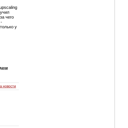
upscaling
лучил
-за чего
-
только у
адачи
а новости