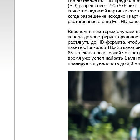
Полноценное Full HD предполага
(SD) разрешение - 720x576 пикс.
качество видимой картинки сост
когда разрешение исходной карт
растягивания его до Full HD кач
Впрочем, в некоторых случаях п
канала демонстрирует архивное
растянуть до HD-формата, чтобы
пакете «Триколор ТВ» 25 каналов
65 телеканалов высокой четкости
время уже успел набрать 1 млн п
планируется увеличить до 3,9 мл