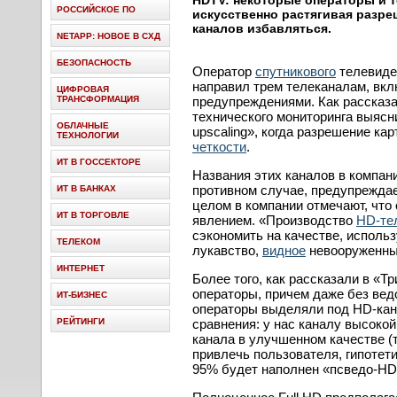
HDTV: некоторые операторы и 
РОССИЙСКОЕ ПО
искусственно растягивая разре
каналов избавляться.
NETAPP: НОВОЕ В СХД
БЕЗОПАСНОСТЬ
Оператор
спутникового
телевиде
направил трем телеканалам, вкл
ЦИФРОВАЯ
ТРАНСФОРМАЦИЯ
предупреждениями. Как рассказа
технического мониторинга выясн
ОБЛАЧНЫЕ
upscaling», когда разрешение ка
ТЕХНОЛОГИИ
четкости
.
ИТ В ГОССЕКТОРЕ
Названия этих каналов в компани
противном случае, предупреждае
ИТ В БАНКАХ
целом в компании отмечают, что
ИТ В ТОРГОВЛЕ
явлением. «Производство
HD-те
сэкономить на качестве, использ
ТЕЛЕКОМ
лукавство,
видное
невооруженны
ИНТЕРНЕТ
Более того, как рассказали в «Тр
операторы, причем даже без вед
ИТ-БИЗНЕС
операторы выделяли под HD-кана
РЕЙТИНГИ
сравнения: у нас каналу высокой
канала в улучшенном качестве (
привлечь пользователя, гипотет
95% будет наполнен «псведо-HD