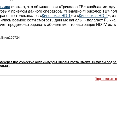
Рычка
считает, что объявленная «Триколор ТВ» «война» методу 
говым приемом данного оператора. «Недавно «Триколор ТВ» по
ранение телеканалов «
Кинопоказ HD-1
» и «
Кинопоказ HD-2
», из
ились возможности смотреть данные каналы, - полагает Рычка. 
очет продемонстрировать абонентам, что настоящее HDTV есть 
u/link/n196724
ов через практические онлайн-курсы Школы Роста CNews. Обучаем под з
льтат.
Подписаться н