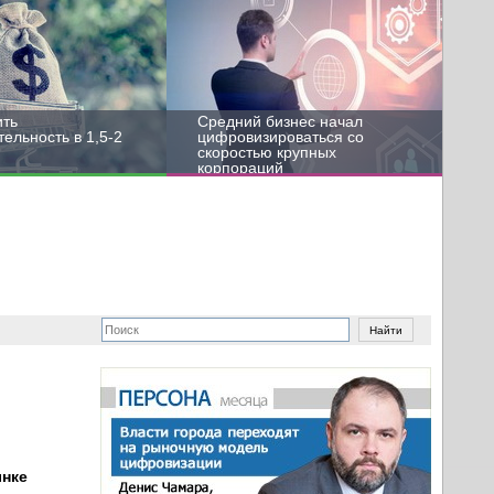
ить
Средний бизнес начал
ельность в 1,5-2
цифровизироваться со
скоростью крупных
корпораций
ынке