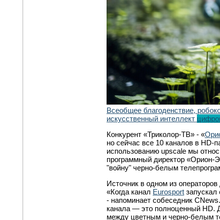
Всеобщее благоденствие, робок
искусственный интеллект
цифро
Конкурент «Триколор-ТВ» - «
Ори
но сейчас все 10 каналов в HD-п
использованию upscale мы относи
программный директор «Орион-
"войну" черно-белым телепрогра
Источник в одном из операторов 
«Когда канал
Eurosport
запускал 
- напоминает собеседник CNews.
канала — это полноценный HD. Д
между цветным и черно-белым т