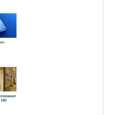
ет-
елеканал
m HD