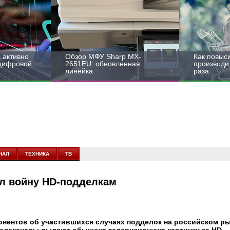
 активно
Обзор МФУ Sharp MX-
Как повыс
 цифровой
2651EU: обновленная
производит
линейка
раза
НАЛ
ТЕХНИКА
ТВ
л войну HD-подделкам
онентов об участившихся случаях подделок на российском р