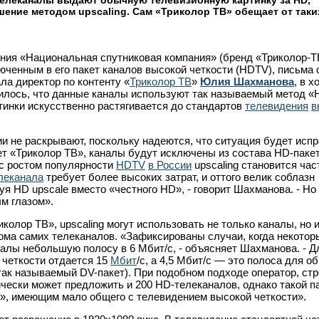
телеканалы выдают обычную телевизионную картинку за HD,
шение методом upscaling. Сам «Триколор ТВ» обещает от таки
ния «Национальная спутниковая компания» (бренд «Триколор-Т
юченным в его пакет каналов высокой четкости (HDTV), письма 
ла директор по контенту «
Триколор ТВ
»
Юлия Шахманова
, в х
илось, что данные каналы используют так называемый метод «
ртинки искусственно растягивается до стандартов
телевидения
в
и не раскрывают, поскольку надеются, что ситуация будет испр
т «Триколор ТВ», каналы будут исключены из состава HD-пакет
 с ростом популярности
HDTV
в России
upscaling становится ча
леканала
требует более высоких затрат, и оттого велик соблазн
уя HD upscale вместо «честного HD», - говорит Шахманова. - Но
м глазом».
иколор ТВ», upscaling могут использовать не только каналы, но 
ома самих телеканалов. «Зафиксированы случаи, когда некотор
лы небольшую полосу в 6 Мбит/с, - объясняет Шахманова. - Д
 четкости отдается 15
Мбит
/с, а 4,5 Мбит/с — это полоса для о
так называемый DV-пакет). При подобном подходе оператор, ст
ически может предложить и 200 HD-телеканалов, однако такой п
», имеющим мало общего с телевидением высокой четкости».