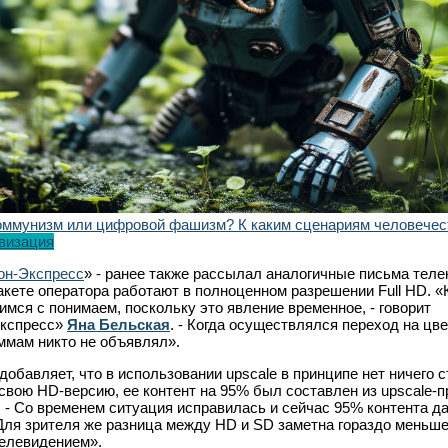
оммунизм или цифровой фашизм? К каким сценариям человечес
визация
он-Экспресс
» - ранее также рассылал аналогичные письма теле
акете оператора работают в полноценном разрешении Full HD. «
мся с понимаем, поскольку это явление временное, - говорит
Экспресс»
Яна Бельская
. - Когда осуществлялся переход на цве
ммам никто не объявлял».
добавляет, что в использовании upscale в принципе нет ничего 
свою HD-версию, ее контент на 95% был составлен из upscale-п
 - Со временем ситуация исправилась и сейчас 95% контента д
ля зрителя же разница между HD и SD заметна гораздо меньше
елевидением».