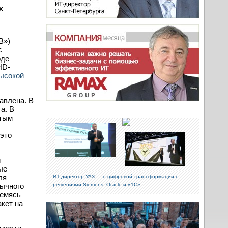
х
В»)
с
оде
HD-
ысокой
авлена. В
а. В
стым
 это
и
ые
ля
ИТ-директор УАЗ — о цифровой трансформации с
бычного
решениями Siemens, Oracle и «1С»
ремясь
акет на