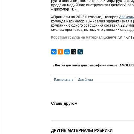
руб. и достигнет показателя 8,5 млрд руб. Этому
продажа медийного инструмента Operator A-serv
«Триколор ТВ».
«Прогнозы на 2013 г. смелые, - говорит
Алексан
команда «Триколор ТВ» - самая эффективная в
компании с одного сотрудника составил 22,8 мл
смелых прогнозов, потому что умеем их оправд
Короткая ссылка на материал:
//cnews.ru/link/n
Какой дисплей для смартфона лучше: AMOLED 
Распечатать
Для блога
Стань другом
ДРУГИЕ МАТЕРИАЛЫ РУБРИКИ