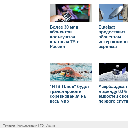
Более 30 млн
Eutelsat
абонентов
предоставит
пользуются
абонентам
платным ТВ в
интерактивн
России
сервисы
"НТВ-Плюс" будет
Азербайджан 
транслировать
в аренду 80%
соревнования на
емкостей сво
весь мир
первого спут
Техника
Конференции
ТВ
Архив