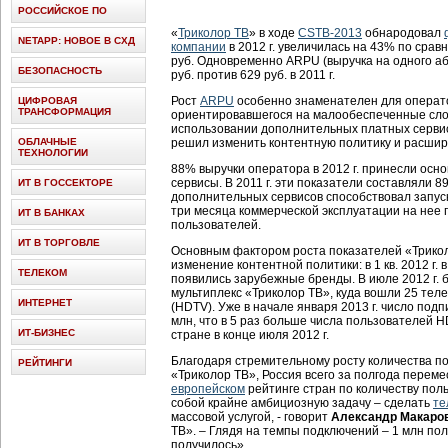
РОССИЙСКОЕ ПО
«
Триколор ТВ
» в ходе
CSTB-2013
обнародовал
NETAPP: НОВОЕ В СХД
компании
в 2012 г. увеличилась на 43% по сравн
руб. Одновременно ARPU (выручка на одного аб
БЕЗОПАСНОСТЬ
руб. против 629 руб. в 2011 г.
Рост
ARPU
особенно знаменателен для операт
ЦИФРОВАЯ
ТРАНСФОРМАЦИЯ
ориентировавшегося на малообеспеченные сл
использовании дополнительных платных сервисо
ОБЛАЧНЫЕ
решил изменить контентную политику и расшири
ТЕХНОЛОГИИ
88% выручки оператора в 2012 г. принесли осн
сервисы. В 2011 г. эти показатели составляли 
ИТ В ГОССЕКТОРЕ
дополнительных сервисов способствовал запуск
три месяца коммерческой эксплуатации на нее 
ИТ В БАНКАХ
пользователей.
ИТ В ТОРГОВЛЕ
Основным фактором роста показателей «Трикол
изменение контентной политики: в 1 кв. 2012 г.
ТЕЛЕКОМ
появились зарубежные бренды. В июле 2012 г.
мультиплекс «Триколор ТВ», куда вошли 25 тел
ИНТЕРНЕТ
(HDTV). Уже в начале января 2013 г. число под
млн, что в 5 раз больше числа пользователей 
ИТ-БИЗНЕС
стране в конце июля 2012 г.
Благодаря стремительному росту количества п
РЕЙТИНГИ
«Триколор ТВ», Россия всего за полгода перемес
европейском
рейтинге стран по количеству по
собой крайне амбициозную задачу – сделать
те
массовой услугой, - говорит
Александр Макаро
ТВ». – Глядя на темпы подключений – 1 млн пол
получилось».