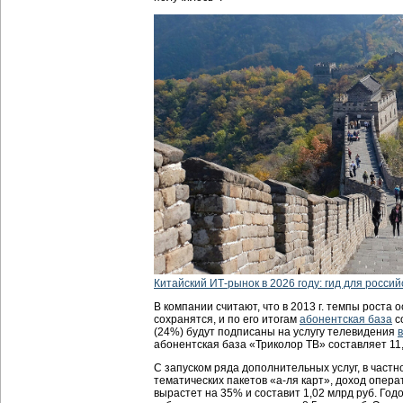
Китайский ИТ-рынок в 2026 году: гид для россий
В компании считают, что в 2013 г. темпы роста
сохранятся, и по его итогам
абонентская база
со
(24%) будут подписаны на услугу телевидения
абонентская база «Триколор ТВ» составляет 11,
С запуском ряда дополнительных услуг, в част
тематических пакетов «а-ля карт», доход опер
вырастет на 35% и составит 1,02 млрд руб. Год