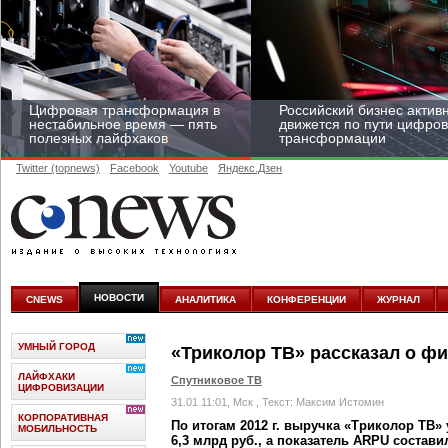
Цифровая трансформация в
Российский бизнес актив
нестабильное время — пять
движется по пути цифро
полезных лайфхаков
трансформации
Twitter (topnews)
Facebook
Youtube
Яндекс.Дзен
Средний бизнес начал
цифровизироваться со
скоростью крупных
НОВОСТИ
CNEWS
АНАЛИТИКА
КОНФЕРЕНЦИИ
ЖУРНАЛ
корпораций
УМНЫЙ ГОРОД
«Триколор ТВ» рассказал о фи
ЛАЙФХАКИ
Спутниковое ТВ
ЦИФРОВИЗАЦИИ
31.01 11:01, Мск
, Текст: Максим Истомин
КОРПОРАТИВНАЯ
По итогам 2012 г. выручка «Триколор ТВ»
МОБИЛЬНОСТЬ
6,3 млрд руб., а показатель ARPU составил