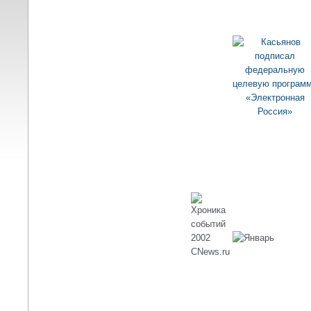
Касьянов подписа
федеральную
целевую программ
«Электронная
Россия»
Бумажного «Бизон
больше нет