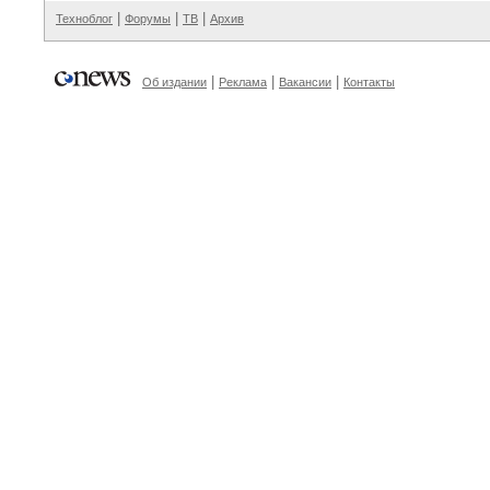
|
|
|
Техноблог
Форумы
ТВ
Архив
|
|
|
Об издании
Реклама
Вакансии
Контакты