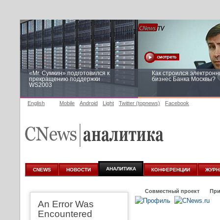
«Mr. Сумкин» подготовился к
Как строился электрон
прекращению поддержки
бизнес Банка Москвы?
WS2003
English
Mobile
Android
Light
Twitter (topnews)
Facebook
Заоблачная оптимизация: как
Рейтинг CNewsInfrastruc
Faberlic изменил подход к
приглашаем участвоват
аналитике
АНАЛИТИКА
CNEWS
НОВОСТИ
КОНФЕРЕНЦИИ
ЖУРН
Совместный проект
При
An Error Was
Encountered