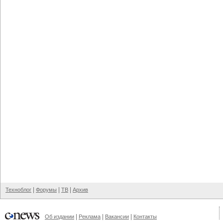
|
|
|
Техноблог
Форумы
ТВ
Архив
|
|
|
Об издании
Реклама
Вакансии
Контакты