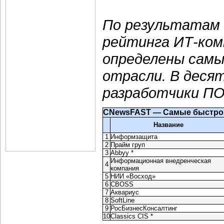
По результатам 
рейтинга ИТ-ком
определены сам
отрасли. В деся
разработчики ПО
CNewsFAST — Самые быстр
Название
1
Информзащита
2
Прайм груп
3
Abbyy *
Информационная внедренческая
4
компания
5
НИИ «Восход»
6
CBOSS
7
Аквариус
8
SoftLine
9
РосБизнесКонсалтинг
10
Classics CIS *