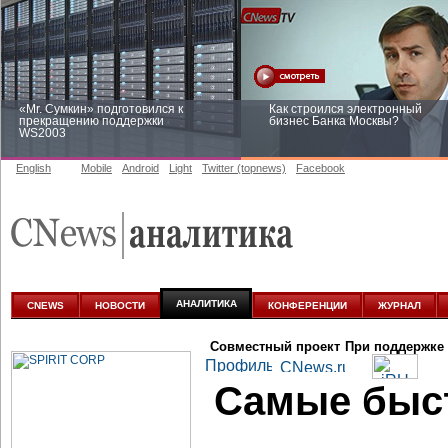
«Mr. Сумкин» подготовился к
Как строился электронный
прекращению поддержки
бизнес Банка Москвы?
WS2003
English
Mobile
Android
Light
Twitter (topnews)
Facebook
Заоблачная оптимизация: как
Рейтинг CNewsInfrastructure 20
Faberlic изменил подход к
приглашаем участвовать
аналитике
АНАЛИТИКА
CNEWS
НОВОСТИ
КОНФЕРЕНЦИИ
ЖУРНАЛ
Совместный проект
При поддержке
Самые быс