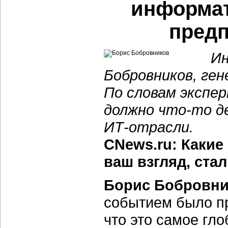
информа
предп
Ин
Бобровников, ген
По словам экспер
должно
что-то
де
ИТ-отрасли.
CNews.ru: Какие
ваш взгляд, ста
Борис Бобровн
событием было п
что это самое гло