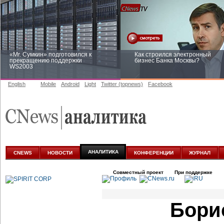
«Mr. Сумкин» подготовился к
Как строился электронный
прекращению поддержки
бизнес Банка Москвы?
WS2003
English
Mobile
Android
Light
Twitter (topnews)
Facebook
Заоблачная оптимизация: как
Рейтинг CNewsInfrastructure 20
Faberlic изменил подход к
приглашаем участвовать
аналитике
АНАЛИТИКА
CNEWS
НОВОСТИ
КОНФЕРЕНЦИИ
ЖУРНАЛ
Совместный проект
При поддержке
Бори