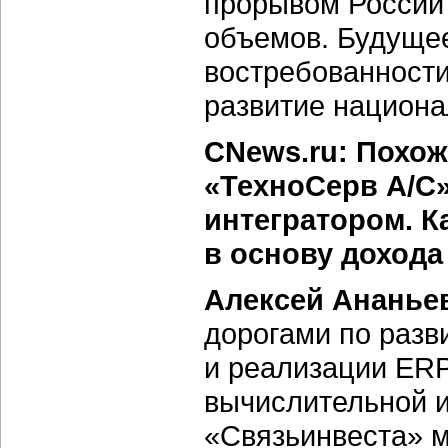
прорывом России 
объемов. Будуще
востребованности
развитие национа
CNews.ru: Похож
«ТехноСерв А/С
интегратором. К
в основу дохода
Алексей Ананье
дорогами по раз
и реализации ER
вычислительной и
«Связьинвеста» 