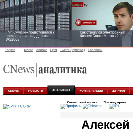
«Mr. Сумкин» подготовился к
Как строился электронный
прекращению поддержки
бизнес Банка Москвы?
WS2003
English
Mobile
Android
Light
Twitter (topnews)
Facebook
Заоблачная оптимизация: как
Рейтинг CNewsInfrastructure 20
Faberlic изменил подход к
приглашаем участвовать
аналитике
АНАЛИТИКА
CNEWS
НОВОСТИ
КОНФЕРЕНЦИИ
ЖУРНАЛ
Совместный проект
При поддержке
Алексей