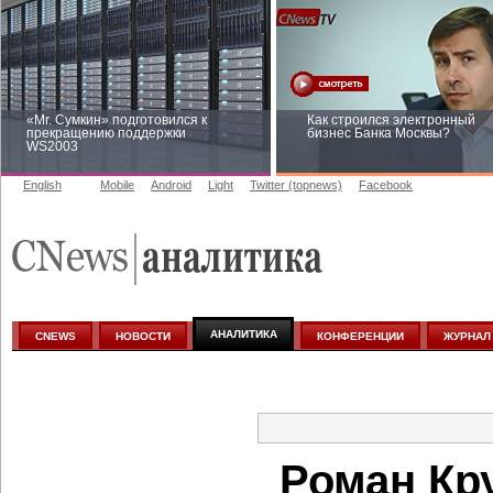
«Mr. Сумкин» подготовился к
Как строился электронный
прекращению поддержки
бизнес Банка Москвы?
WS2003
English
Mobile
Android
Light
Twitter (topnews)
Facebook
Заоблачная оптимизация: как
Рейтинг CNewsInfrastructure 
Faberlic изменил подход к
приглашаем участвовать
аналитике
АНАЛИТИКА
CNEWS
НОВОСТИ
КОНФЕРЕНЦИИ
ЖУРНАЛ
Роман Кр