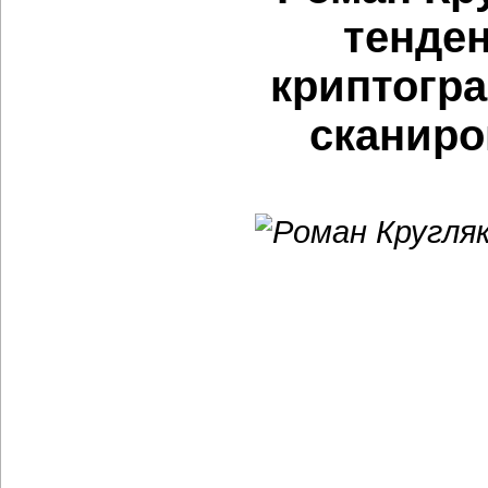
тенден
криптогр
сканиро