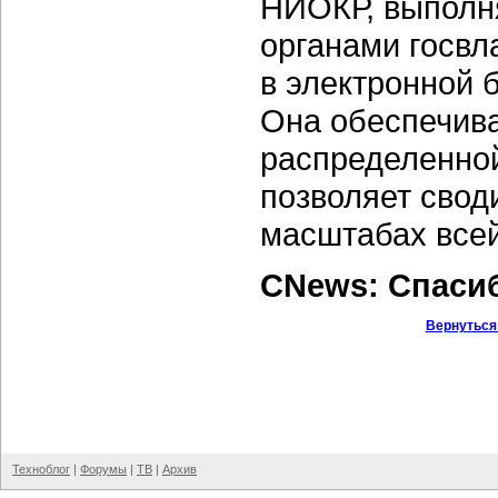
НИОКР, выполн
органами госвл
в электронной 
Она обеспечива
распределенной
позволяет свод
масштабах всей
CNews: Спаси
Вернуться
Техноблог
|
Форумы
|
ТВ
|
Архив