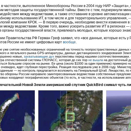
, в частности, выполненное Минообороны России в 2004 году НИР «Защита», 
м методам защиты государственнной тайны. Вместе с тем, подчеркнули мини
модействия между ведомствами, а также отставание в уровне автоматизации 
бному использованию ИТ, в том числе и для территориального управления, 
огий компании КРОК. — В первую очередь, необходимо внести изменения в 
между ведомствами. Кроме того, важно ускорить развитие ИТ в регионах — 
в органы государственной власти, привлекать молодых, которые хорошо знак
ии Правительства РФ Герман Греф заявил, что «все данные, которые есть у
ктов России не имеют цифровых карт
вообще
.
ое уже снятие необоснованных ограничений на точность геопространственных данных
ого и легального рынка GPS-аппаратуры, данных дистанционного зондирования Земли
вершенно новые,
захватывающие дух
перспективы перед нашими соотечественниками. 
ура отечественной системы ГЛОНАСС, которая до сих пор
не вышла
на достаточный д
аться большим спросом на рынке. Ее цена (около $1000 за один приемник) примерно н
 очевидно, ждет глубокая перестройка. Реакция последовала уже в 2006 году. Министе
геоданным — но контроль предлагается возложить на Генеральный Штаб. Лекарство, по
рство обороны России направило заинтересованным ведомствам собственные предложен
овых координат географических объектов (то есть, в частности, на использование а
ечательной Новой Земли американский спутник QuickBird снимал чуть ли 