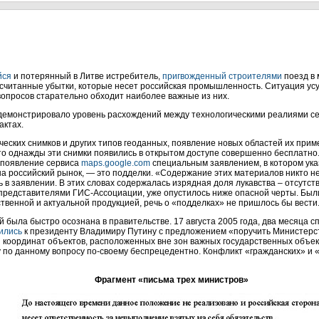
йся
и потерянный в Литве истребитель,
пригвожденный строителями
поезд в 
дсчитанные убытки, которые несет российская промышленность. Ситуация усу
опросов старательно обходит наиболее важные из них.
демонстрировало уровень расхождений между технологическими реалиями се
актах.
еских снимков и других типов геоданных, появление новых областей их при
что однажды эти снимки появились в открытом доступе совершенно бесплатно
 появление сервиса
maps.google.com
специальным заявлением, в котором ука
а российский рынок, — это подделки. «Содержание этих материалов никто не
ь в заявлении. В этих словах содержалась изрядная доля лукавства – отсутст
 представителями ГИС-Ассоциации, уже опустилось ниже опасной черты. Были
твенной и актуальной продукцией, речь о «подделках» не пришлось бы вести
была быстро осознана в правительстве. 17 августа 2005 года, два месяца сп
ились
к президенту Владимиру Путину с предложением «поручить Министерс
я координат объектов, расположенных вне зон важных государственных объе
 по данному вопросу по-своему беспрецедентно. Конфликт «гражданских» и 
Фрагмент «письма трех министров»