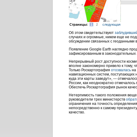
Cтраницы:
1
2
следующая
Об этом свидетельствуют
заблудивши
случаях и огромные, никем еще не по
обсуждении связанных с геоданными в
Появление Google Earth наглядно про
зафиксированным в законодательных 
Непрерывный рост доступности космич
вполне закономерно привело к тому, 
Только Роскартография
отозвалась
на
навигационных систем, поступающих н
куда эти карты заведут», — отмечалос
России, как неоднократно отмечалось
Обеспечь Роскартография рынок качес
Нетерпимость такого положения вещей 
руководители трех министерств
обрат
ограничения на точность определени
непосредственно к самому президенту
качество.