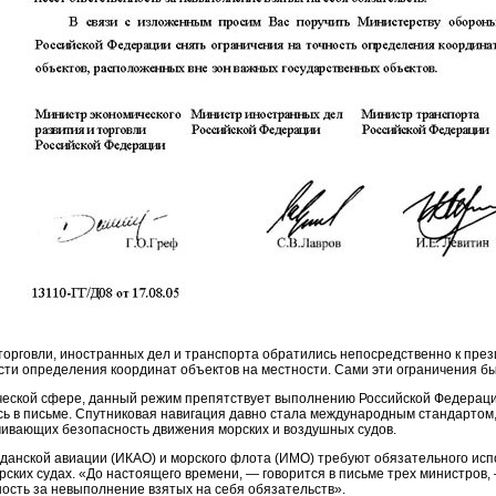
торговли, иностранных дел и транспорта обратились непосредственно к пре
сти определения координат объектов на местности. Сами эти ограничения 
ческой сфере, данный режим препятствует выполнению Российской Федерацие
ь в письме. Спутниковая навигация давно стала международным стандартом, и
ивающих безопасность движения морских и воздушных судов.
данской авиации (ИКАО) и морского флота (ИМО) требуют обязательного исп
ских судах. «До настоящего времени, — говорится в письме трех министров
ность за невыполнение взятых на себя обязательств».