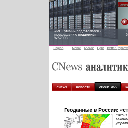
«Mr. Сумкин» подготовился к
К
прекращению поддержки
б
WS2003
English
Mobile
Android
Light
Twitter (topnew
Заоблачная оптимизация: как
Р
Faberlic изменил подход к
п
аналитике
АНАЛИТИКА
CNEWS
НОВОСТИ
К
Геоданные в России: «с
Россия
законо
утрати