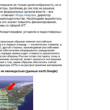
показали не только целесообразность, но и
стры, проблема до сих пор не решена.
не федеральных органов власти – все
— отмечает
Игорь Никулин
, директор
законодательстве. Необходимо выработать
а это значит повысить финансирование,
омы со сферой ИТ".
 Роскартографии, устарели и недостоверны»
 серьезным образом изменят российскую
 и в первую очередь — космических снимков, а
С другой стороны, производимая российскими
ля обеспечения непрерывного определения
а порядок превосходит стоимость аналогичного
рство обороны России готово поставить точку в
 мнению экспертов, может оказаться пострашнее
ия о том, каким образом обеспечить снятие
ппаратуры GPS) и на распространение материалов
не еженедельно (данные earth Google)