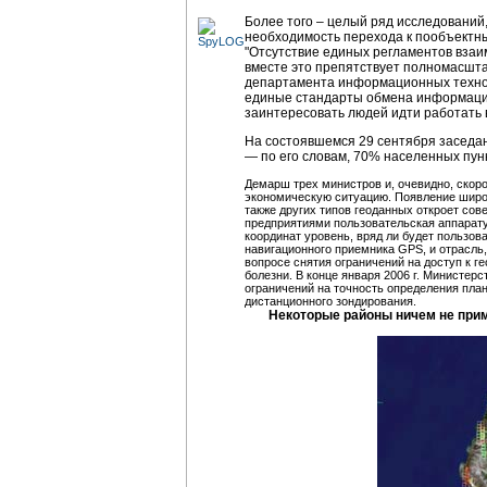
Более того – целый ряд исследований
необходимость перехода к пообъектны
"Отсутствие единых регламентов взаи
вместе это препятствует полномасшта
департамента информационных технол
единые стандарты обмена информации 
заинтересовать людей идти работать 
На состоявшемся 29 сентября заседан
— по его словам, 70% населенных пун
Демарш трех министров и, очевидно, скор
экономическую ситуацию. Появление широк
также других типов геоданных откроет со
предприятиями пользовательская аппарат
координат уровень, вряд ли будет пользов
навигационного приемника GPS, и отрасль,
вопросе снятия ограничений на доступ к 
болезни. В конце января 2006 г. Министе
ограничений на точность определения план
дистанционного зондирования.
Некоторые районы ничем не прим