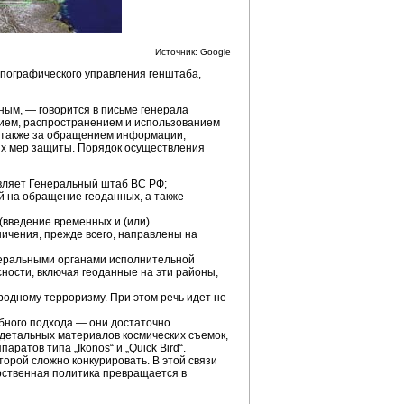
Источник: Google
пографического управления генштаба,
ным, — говорится в письме генерала
нием, распространением и использованием
а также за обращением информации,
ых мер защиты. Порядок осуществления
вляет Генеральный штаб ВС РФ;
й на обращение геоданных, а также
введение временных и (или)
ичения, прежде всего, направлены на
деральными органами исполнительной
ности, включая геоданные на эти районы,
одному терроризму. При этом речь идет не
обного подхода — они достаточно
детальных материалов космических съемок,
атов типа „Ikonos“ и „Quick Bird“.
орой сложно конкурировать. В этой связи
рственная политика превращается в