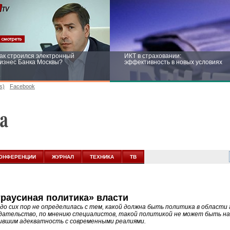
ак строился электронный
ИКТ в страховании:
изнес Банка Москвы?
эффективность в новых условиях
s)
Facebook
ейтинг CNewsInfrastructure 2015:
Информационная безопасность
риглашаем участвовать
бизнеса и госструктур: развитие в
новых условиях
ОНФЕРЕНЦИИ
ЖУРНАЛ
ТЕХНИКА
ТВ
траусиная политика» власти
 до сих пор не определилась с тем, какой должна быть политика в области
дательство, по мнению специалистов, такой политикой не может быть на
вшим адекватность с современными реалиями.