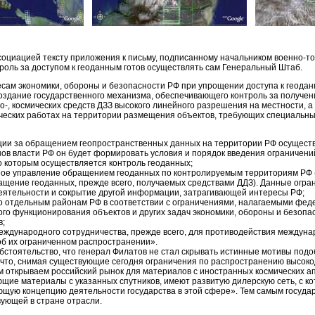
оциацией тексту приложения к письму, подписанному начальником военно-то
оль за доступом к геоданным готов осуществлять сам Генеральный Штаб.
ам экономики, обороны и безопасности РФ при упрощении доступа к геодан
оздание государственного механизма, обеспечивающего контроль за получе
о-, космических средств ДЗЗ высокого линейного разрешения на местности, 
ических работах на территории размещения объектов, требующих специальн
ии за обращением геопространственных данных на территории РФ осущест
в власти РФ он будет формировать условия и порядок введения ограничени
о которым осуществляется контроль геоданных;
ное управление обращением геоданных по контролируемым территориям РФ (
щение геоданных, прежде всего, получаемых средствами ДДЗ). Данные огран
еятельности и сокрытие другой информации, затрагивающей интересы РФ;
о отдельным районам РФ в соответствии с ограничениями, налагаемыми фе
ого функционирования объектов и других задач экономики, обороны и безопас
в;
ждународного сотрудничества, прежде всего, для противодействия междунар
 об их ограниченном распространении».
бстоятельство, что генерал Филатов не стал скрывать истинные мотивы под
 что, снимая существующие сегодня ограничения по распространению высоко
 открываем российский рынок для материалов с иностранных космических аппар
ие материалы с указанных спутников, имеют развитую дилерскую сеть, с кот
щую концепцию деятельности государства в этой сфере». Тем самым госуда
ующей в стране отрасли.