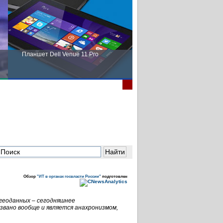
Планшет Dell Venue 11 Pro
Пора выбирать Fujitsu!
Обзор
"ИТ в органах госвласти России"
подготовлен
 геоданных – сегодняшнее
звано вообще и является анахронизмом,