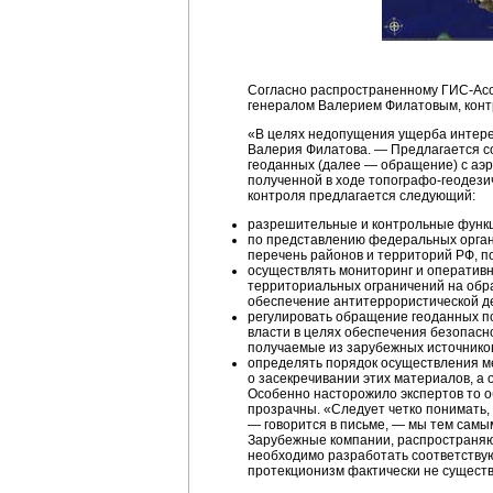
Согласно распространенному ГИС-Асс
генералом Валерием Филатовым, контр
«В целях недопущения ущерба интерес
Валерия Филатова. — Предлагается с
геоданных (далее — обращение) с аэр
полученной в ходе топографо-геодез
контроля предлагается следующий:
разрешительные и контрольные функц
по представлению федеральных органо
перечень районов и территорий РФ, п
осуществлять мониторинг и оператив
территориальных ограничений на обра
обеспечение антитеррористической д
регулировать обращение геоданных п
власти в целях обеспечения безопасн
получаемые из зарубежных источнико
определять порядок осуществления ме
о засекречивании этих материалов, а
Особенно насторожило экспертов то о
прозрачны. «Следует четко понимать,
— говорится в письме, — мы тем самым
Зарубежные компании, распространяющ
необходимо разработать соответствую
протекционизм фактически не существ