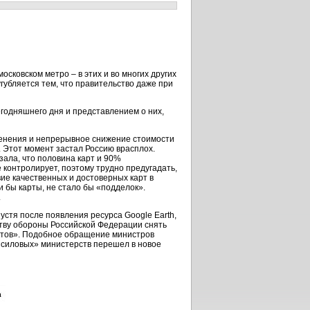
московском метро – в этих и во многих других
губляется тем, что правительство даже при
годняшнего дня и представлением о них,
менения и непрерывное снижение стоимости
. Этот момент застал Россию врасплох.
зала, что половина карт и 90%
 контролирует, поэтому трудно предугадать,
вие качественных и достоверных карт в
 бы карты, не стало бы «подделок».
.
устя после появления ресурса Google Earth,
тву обороны Российской Федерации снять
ктов». Подобное обращение министров
«силовых» министерств перешел в новое