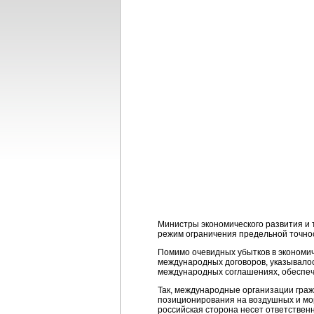
Министры экономического развития и 
режим ограничения предельной точно
Помимо очевидных убытков в экономи
международных договоров, указывалос
международных соглашениях, обеспеч
Так, международные организации граж
позиционирования на воздушных и мор
российская сторона несет ответствен