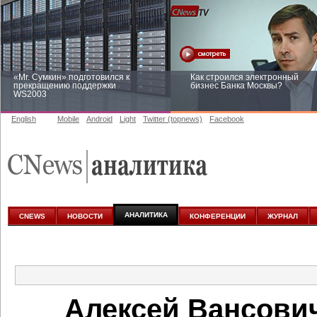
«Mr. Сумкин» подготовился к
Как строился электронный
прекращению поддержки
бизнес Банка Москвы?
WS2003
English
Mobile
Android
Light
Twitter (topnews)
Facebook
Заоблачная оптимизация: как
Рейтинг CNewsInfrastructure 20
Faberlic изменил подход к
приглашаем участвовать
аналитике
АНАЛИТИКА
CNEWS
НОВОСТИ
КОНФЕРЕНЦИИ
ЖУРНАЛ
Алексей Вансови