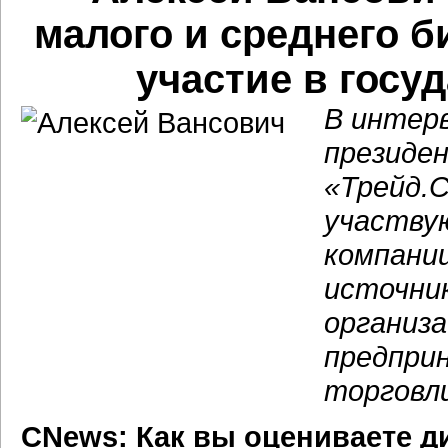
малого и среднего 
участие в госу
В интер
президе
«Трейд.С
участвую
компани
источник
организ
предпри
торговли
CNews: Как вы оцениваете д