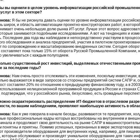
бы вы оценили в целом уровень информатизации российской промышленн
-услуг
в этом секторе?
онова:
Я бы не рискнула давать оценки по уровню информатизации российск
ь широк, и область автоматизации
проектно-конструкторских
работ, в котор
анимает очень небольшую долю рынка
ИТ-услуг
. Лучше этот вопрос адресов
оторые занимаются подобными исследованиями. А вот на тенденциях и измене
ь. Последние два года мы наблюдаем и непосредственно участвуем в процес
го обследования и анализа предприятий, участия в пилотном проектировани
луг по сопровождению и масштабированию внедренных систем. Сегодня оборо
г составляет пока только 15% от оборота Русской Промышленной Компании, н
 увеличиваться с каждым полугодием.
олько существенный рост инвестиций, выделяемых отечественными пр
е за последние годы?
онова:
Нам очень просто отслеживать эти изменения, поскольку инвестиции,
ьно выражаются в виде запросов со стороны предприятий систем САПР и, с
рост составлял 20% по отношению к предыдущему финансовому году, а в 200
использования нелицензионной программной продукции в России и странах С
 подтверждая, что у российского рынка, безусловно, есть громадные перспек
можно охарактеризовать распределение
ИТ-бюджетов
в отраслевом разре
сти, по вашим наблюдениям, проявляют наибольшую активность в обла
онова:
Как я уже говорила в начале беседы, развиваются те предприятия, холд
ные профессиональные кадры которых востребованы на внутреннем и внеш
чинала и продолжает свою деятельность на рынке САПР в машиностроительн
м понятны и приятны. Помимо успешных, признанных в мире экспортеров ма
уют производители оборудования для внутренних нужд, например, для пищев
 которые обслуживают и производят уникальное оборудование для таких инф