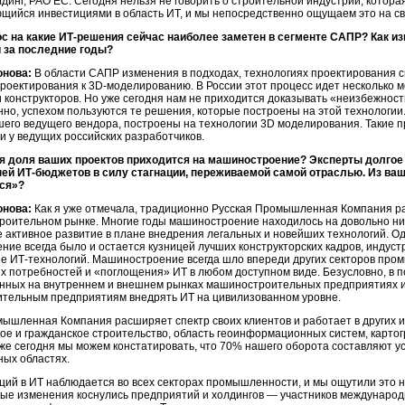
инг, РАО ЕС. Сегодня нельзя не говорить о строительной индустрии, котор
щийся инвестициями в область ИТ, и мы непосредственно ощущаем это на св
с на какие
ИТ-решения
сейчас наиболее заметен в сегменте САПР? Как и
 за последние годы?
онова:
В области САПР изменения в подходах, технологиях проектирования с
проектирования к 3
D-моделированию
. В России этот процесс идет несколько 
 конструкторов. Но уже сегодня нам не приходится доказывать «неизбежност
но, успехом пользуются те решения, которые построены на этой технологии
шего ведущего вендора, построены на технологии 3D моделирования. Такие п
 и у ведущих российских разработчиков.
я доля ваших проектов приходится на машиностроение? Эксперты долгое
ней
ИТ-бюджетов
в силу стагнации, переживаемой самой отраслью. Из ваше
ся»?
онова:
Как я уже отмечала, традиционно Русская Промышленная Компания р
роительном рынке. Многие годы машиностроение находилось на довольно ни
 активное развитие в плане внедрения легальных и новейших технологий. Од
ие всегда было и остается кузницей лучших конструкторских кадров, индуст
ие
ИТ-технологий
. Машиностроение всегда шло впереди других секторов про
 потребностей и «поглощения» ИТ в любом доступном виде. Безусловно, в 
анных на внутреннем и внешнем рынках машиностроительных предприятиях из
тельным предприятиям внедрять ИТ на цивилизованном уровне.
ышленная Компания расширяет спектр своих клиентов и работает в других и
е и гражданское строительство, область геоинформационных систем, карто
Уже сегодня мы можем констатировать, что 70% нашего оборота составляют у
ных областях.
ций в ИТ наблюдается во всех секторах промышленности, и мы ощутили это н
е изменения коснулись предприятий и холдингов — участников международн