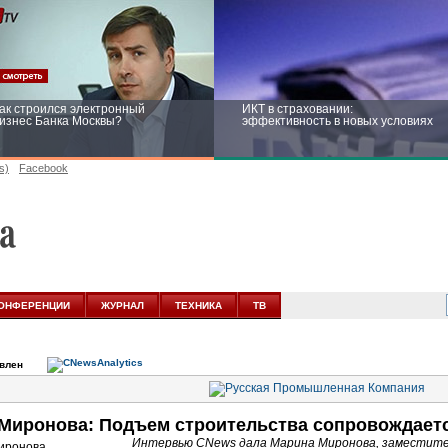
ак строился электронный
ИКТ в страховании:
изнес Банка Москвы?
эффективность в новых условиях
s)
Facebook
ейтинг CNewsInfrastructure 2015:
Информационная безопасность
риглашаем участвовать
бизнеса и госструктур: развитие в
новых условиях
ОНФЕРЕНЦИИ
ЖУРНАЛ
ТЕХНИКА
ТВ
овлен
Миронова: Подъем строительства сопровождаетс
Интервью CNews дала Марина Миронова, заместите