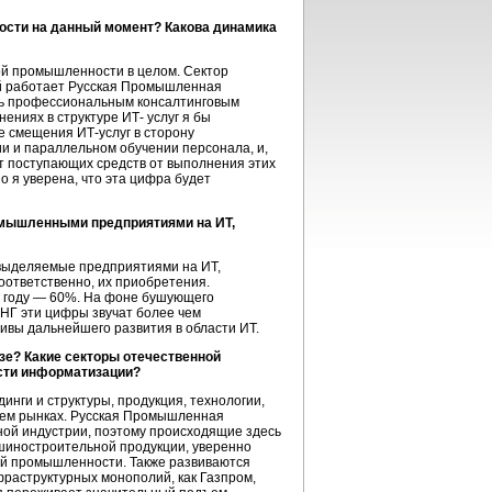
ости на данный момент? Какова динамика
ой промышленности в целом. Сектор
ой работает Русская Промышленная
ать профессиональным консалтинговым
ниях в структуре ИТ- услуг я бы
се смещения
ИТ-услуг
в сторону
и и параллельном обучении персонала, и,
т поступающих средств от выполнения этих
о я уверена, что эта цифра будет
омышленными предприятиями на ИТ,
 выделяемые предприятиями на ИТ,
оответственно, их приобретения.
3 году — 60%. На фоне бушующего
НГ эти цифры звучат более чем
тивы дальнейшего развития в области ИТ.
зе? Какие секторы отечественной
сти информатизации?
инги и структуры, продукция, технологии,
нем рынках. Русская Промышленная
ой индустрии, поэтому происходящие здесь
шиностроительной продукции, уверенно
ой промышленности. Также развиваются
раструктурных монополий, как Газпром,