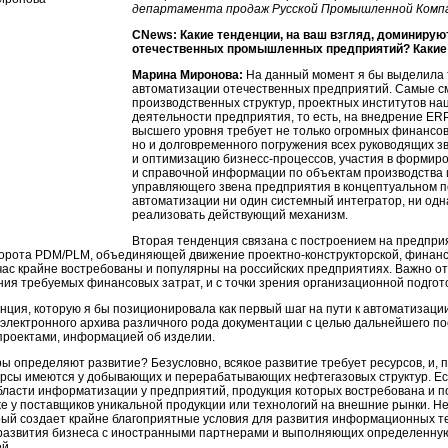
департамента продаж Русской Промышленной Комп
CNews: Какие тенденции, на ваш взгляд, доминирую
отечественных промышленных предприятий? Какие 
Марина Миронова:
На данный момент я бы выделила 
автоматизации отечественных предприятий. Самые см
производственных структур, проектных институтов н
деятельности предприятия, то есть, на внедрение ERP
высшего уровня требует не только огромных финансо
но и долговременного погружения всех руководящих з
и оптимизацию
бизнесс-процессов
, участия в формир
и справочной информации по объектам производства и
управляющего звена предприятия в концептуальном 
автоматизации ни один системный интегратор, ни одн
реализовать действующий механизм.
Вторая тенденция связана с построением на предпри
орота PDM/PLM, объединяющей движение
проектно-конструкторской
, финан
ас крайне востребованы и популярны на российских предприятиях. Важно от
ения требуемых финансовых затрат, и с точки зрения организационной подгот
нция, которую я бы позиционировала как первый шаг на пути к автоматизаци
 электронного архива различного рода документации с целью дальнейшего п
проектами, информацией об изделии.
ы определяют развитие? Безусловно, всякое развитие требует ресурсов, и, 
урсы имеются у добывающих и перерабатывающих нефтегазовых структур. Ес
бласти информатизации у предприятий, продукция которых востребована и 
же у поставщиков уникальной продукции или технологий на внешние рынки. Н
орый создает крайне благоприятные условия для развития информационных т
развития бизнеса с иностранными партнерами и выполняющих определенную ча
й.