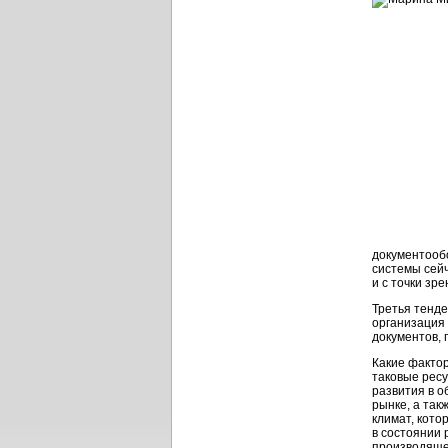
документооб
системы сейч
и с точки зр
Третья тенде
организация
документов, 
Какие фактор
таковые рес
развития в о
рынке, а так
климат, кот
в состоянии 
производяще