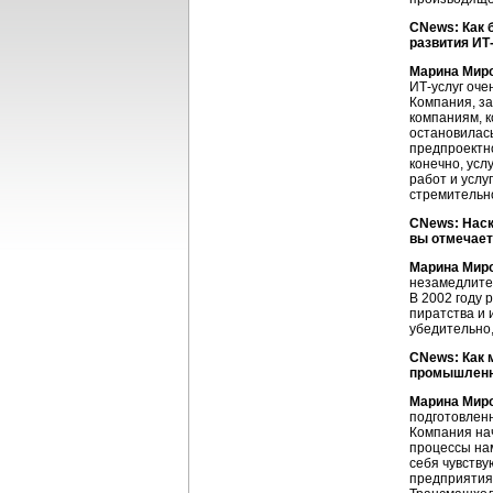
CNews: Как 
развития
ИТ
Марина Мир
ИТ-услуг
очен
Компания, з
компаниям, к
остановилас
предпроектно
конечно, ус
работ и услу
стремительно
CNews: Наск
вы отмечает
Марина Мир
незамедлител
В 2002 году 
пиратства и 
убедительно,
CNews: Как 
промышленно
Марина Мир
подготовлен
Компания на
процессы на
себя чувств
предприятия,