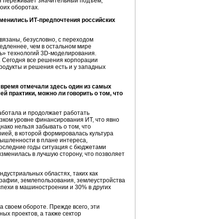
ая переживает значительный подъем,
оих оборотах.
зменились
ИТ-предпочтения
российских
вязаны, безусловно, с переходом
медленнее, чем в остальном мире
ь» технологий 3
D-моделирования
.
. Сегодня все решения корпорации
родукты и решения есть и у западных
 время отмечали здесь один из самых
й практики, можно ли говорить о том, что
аботала и продолжает работать
зком уровне финансирования ИТ, что явно
нако нельзя забывать о том, что
рией, в которой формировалась культура
мышленности в плане интереса,
последние годы ситуация с бюджетами
менилась в лучшую сторону, что позволяет
ндустриальных областях, таких как
графии, землепользования, землеустройства
спехи в машиностроении и 30% в других
а своем обороте. Прежде всего, эти
ых проектов, а также сектор