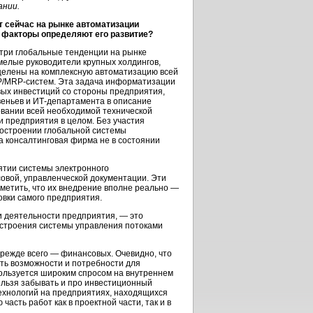
ании.
т сейчас на рынке автоматизации
факторы определяют его развитие?
три глобальные тенденции на рынке
елые руководители крупных холдингов,
ацелены на комплексную автоматизацию всей
/
MRP-систем
. Эта задача информатизации
вых инвестиций со стороны предприятия,
веньев и
ИТ-департамента
в описание
овании всей необходимой технической
 предприятия в целом. Без участия
построении глобальной системы
а консалтинговая фирма не в состоянии
ятии системы электронного
совой, управленческой документации. Эти
метить, что их внедрение вполне реально —
овки самого предприятия.
и деятельности предприятия, — это
остроения системы управления потоками
прежде всего — финансовых. Очевидно, что
ть возможности и потребности для
пользуется широким спросом на внутреннем
ельзя забывать и про инвестиционный
ехнологий на предприятиях, находящихся
сть работ как в проектной части, так и в