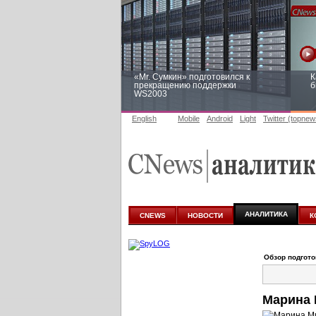
«Mr. Сумкин» подготовился к
К
прекращению поддержки
б
WS2003
English
Mobile
Android
Light
Twitter (topnew
Заоблачная оптимизация: как
Р
Faberlic изменил подход к
п
аналитике
АНАЛИТИКА
CNEWS
НОВОСТИ
К
Обзор подгот
Марина 