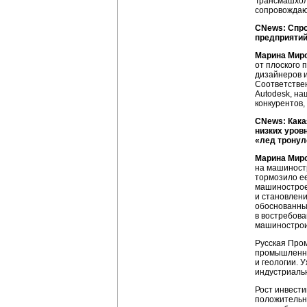
Трансмашхолд
сопровождаю
CNews: Спро
предприятий
Марина Мир
от плоского 
дизайнеров и
Соответствен
Autodesk, на
конкурентов,
CNews: Кака
низких уров
«лед тронул
Марина Мир
на машиност
тормозило ее
машиностроен
и становлен
обоснованных
в востребов
машинострои
Русская Пром
промышленно
и геологии. 
индустриаль
Рост инвести
положительны