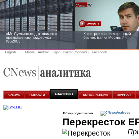
«Mr. Сумкин» подготовился к
Как строился электронный
прекращению поддержки
бизнес Банка Москвы?
WS2003
English
Mobile
Android
Light
Twitter (topnews)
Facebook
Заоблачная оптимизация: как
Рейтинг CNewsInfrastructure 20
Faberlic изменил подход к
приглашаем участвовать
аналитике
АНАЛИТИКА
CNEWS
НОВОСТИ
КОНФЕРЕНЦИИ
ЖУРНАЛ
Обзор подготовлен
Перекресток E
Пр