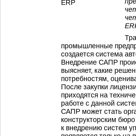
пр
че
че
ER
Тра
промышленные предпри
создается система ав
Внедрение САПР проис
выясняет, какие реше
потребностям, оценив
После закупки лиценз
приходятся на технич
работе с данной сист
САПР может стать ор
конструкторским бюро
к внедрению систем у