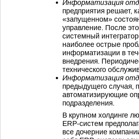
Информатизация отд
предприятия решает, к
«запущенном» состояни
управление. После эт
системный интегратор
наиболее острые проб
информатизации в теч
внедрения. Периодичес
технического обслужи
Информатизация отде
предыдущего случая, п
автоматизирующие оп
подразделения.
В крупном холдинге л
ERP-систем предполаг
все дочерние компании