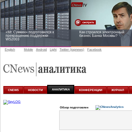
«Mr. Сумкин» подготовился к
Как строился электронный
прекращению поддержки
бизнес Банка Москвы?
WS2003
English
Mobile
Android
Light
Twitter (topnews)
Facebook
Заоблачная оптимизация: как
Рейтинг CNewsInfrastructure 20
Faberlic изменил подход к
приглашаем участвовать
аналитике
АНАЛИТИКА
CNEWS
НОВОСТИ
КОНФЕРЕНЦИИ
ЖУРНАЛ
Обзор подготовлен