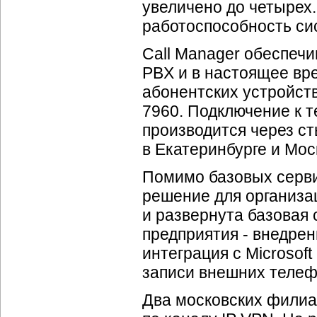
увеличено до четырех.
работоспособность си
Call Manager обеспеч
PBX и в настоящее вр
абонентских устройств
7960. Подключение к 
производится через с
в Екатеринбурге и Мос
Помимо базовых серви
решение для организац
и развернута базовая
предприятия - внедрен
интеграция с Microsof
записи внешних телеф
Два московских филиа