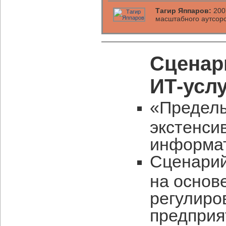
Тагир Яппаров:
2007
масштабного аутсорс
Сценар
ИТ-услу
«Пределы
экстенси
информа
Сценарий
на основ
регулиро
предприя