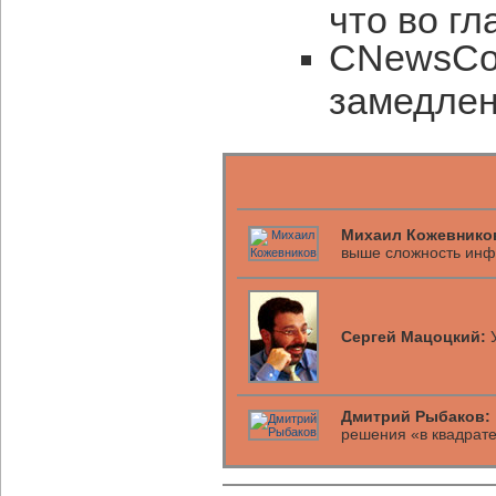
что во гл
CNewsCon
замедле
Михаил Кожевнико
выше сложность инф
Сергей Мацоцкий:
У
Дмитрий Рыбаков:
решения «в квадрат