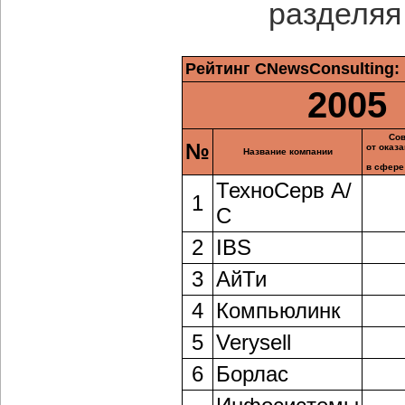
разделяя
Рейтинг CNewsConsulting:
2005
Сов
№
от оказ
Название компании
в сфере 
ТехноСерв А/
1
С
2
IBS
3
АйТи
4
Компьюлинк
5
Verysell
6
Борлас