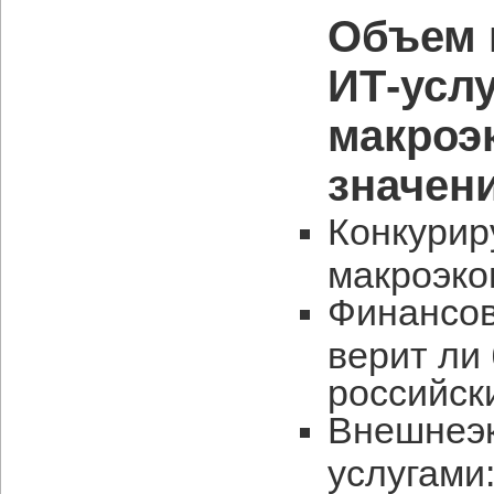
Объем 
ИТ-услу
макроэ
значен
Конкурир
макроэко
Финансов
верит ли
российск
Внешнеэк
услугами