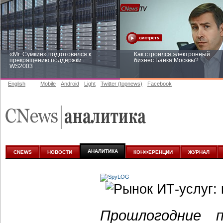
«Mr. Сумкин» подготовился к
Как строился электронный
прекращению поддержки
бизнес Банка Москвы?
WS2003
English
Mobile
Android
Light
Twitter (topnews)
Facebook
Заоблачная оптимизация: как
Рейтинг CNewsInfrastructure 20
Faberlic изменил подход к
приглашаем участвовать
аналитике
АНАЛИТИКА
CNEWS
НОВОСТИ
КОНФЕРЕНЦИИ
ЖУРНАЛ
Прошлогодние п