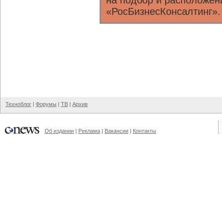
на подбор и расположен
«РосБизнесКонсалтинг».
Техноблог
|
Форумы
|
ТВ
|
Архив
Об издании
|
Реклама
|
Вакансии
|
Контакты