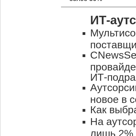
ИТ-аут
Мультисо
поставщи
CNewsSer
провайде
ИТ-подра
Аутсорси
новое в 
Как выбр
На аутсо
лишь 2% 