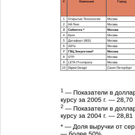
#
Компания
Город
1
Открытые Технологии
Москва
2
Ай-Теко
Москва
3
Сибинтек *
Москва
4
Крок
Москва
5
Датафорт (IBS)
Москва
6
АйТи
Москва
7
ГВЦ Энергетики*
Москва
8
ОТР
Москва
9
LETA IT-company
Москва
10
Digital Design
Санкт-Петербург
1
— Показатели в долла
курсу за 2005 г. — 28,70
2
— Показатели в долла
курсу за 2004 г. — 28,81
* — Доля выручки от се
— более 50%