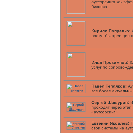
аутсорсинга как эф
бизнеса
Кирилл Поправко:
С
растут быстрее цен 
Илья Прокимнов:
Кл
услуг по сопровожд
Павел Тепляков:
Ау
все более актуальн
Сергей Шашурин:
В
проходят через этап
«аутсорсинг»
Евгений Яковлев:
Т
свои системы на аут