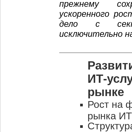
прежнему со
ускоренного рос
дело с секто
исключительно на
Развит
ИТ-усл
рынке
Рост на 
рынка ИТ
Структур