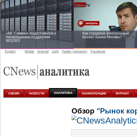
«Mr. Сумкин» подготовился к
Как строился электронный
прекращению поддержки
бизнес Банка Москвы?
WS2003
English
Mobile
Android
Light
Twitter (topnews)
Facebook
Заоблачная оптимизация: как
Рейтинг CNewsInfrastructure 20
Faberlic изменил подход к
приглашаем участвовать
аналитике
АНАЛИТИКА
CNEWS
НОВОСТИ
КОНФЕРЕНЦИИ
ЖУРНАЛ
Обзор
"Рынок ко