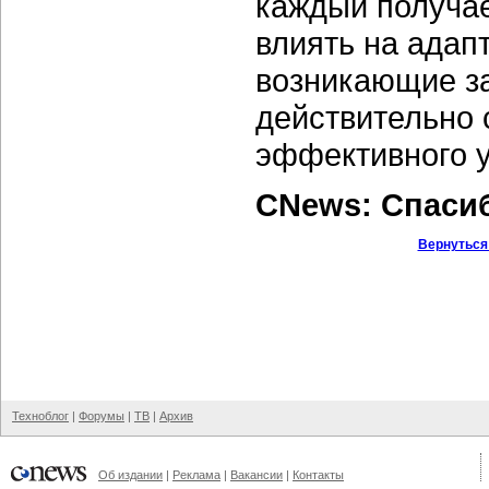
каждый получае
влиять на адап
возникающие за
действительно 
эффективного 
CNews: Спаси
Вернуться
Техноблог
|
Форумы
|
ТВ
|
Архив
Об издании
|
Реклама
|
Вакансии
|
Контакты