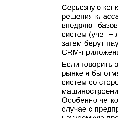
Серьезную кон
решения класс
внедряют базо
систем (учет +
затем берут па
CRM-приложен
Если говорить 
рынке я бы отм
систем со стор
машиностроении
Особенно четко
случае с пред
наукоемкую пр