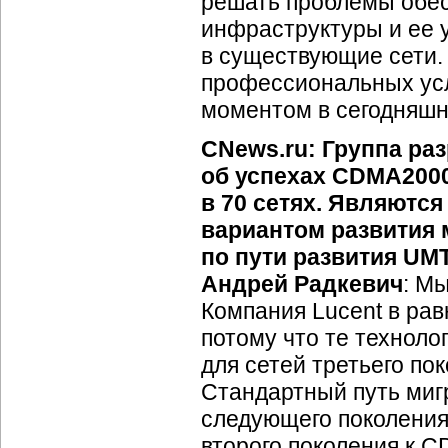
решать проблемы обес
инфраструктуры и ее 
в существующие сети.
профессиональных усл
моментом в сегодняшн
CNews.ru: Группа ра
об успехах CDMA2000
в 70 сетях. Являются
вариантом развития
по пути развития U
Андрей Радкевич
: М
Компания Lucent в рав
потому что те техноло
для сетей третьего пок
Стандартный путь миг
следующего поколения
второго поколения к C