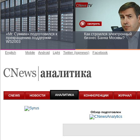
«Mr. Сумкин» подготовился к
Как строился электронный
прекращению поддержки
бизнес Банка Москвы?
WS2003
English
Mobile
Android
Light
Twitter (topnews)
Facebook
Заоблачная оптимизация: как
Рейтинг CNewsInfrastructure 20
Faberlic изменил подход к
приглашаем участвовать
аналитике
АНАЛИТИКА
CNEWS
НОВОСТИ
КОНФЕРЕНЦИИ
ЖУРНАЛ
Обзор подготовлен