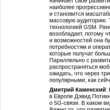
начинает свое развити
наиболее прогрессивн
и становится масштаб
массовую аудиторию. 
технологией GSM. Ран
возобладает, потому чт
и возможностей она б
потребностям и операт
которые получат боль
Параллельно с развити
распространяться моб
ожидать, что через
три
популярными, как сей
Дмитрий Каменский
:
в Европе Дэвид Потикн
о 5
G-связи
. В каком в
Важно то, что развити