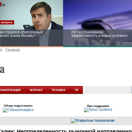
ак строился электронный
ИКТ в страховании:
изнес Банка Москвы?
эффективность в новых условиях
s)
Facebook
ейтинг CNewsInfrastructure 2015:
Информационная безопасность
риглашаем участвовать
бизнеса и госструктур: развитие в
новых условиях
ОНФЕРЕНЦИИ
ЖУРНАЛ
ТЕХНИКА
ТВ
Обзор подготовлен
При поддержке
Калин: Неопределенность рыночной направленн