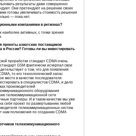
пользовать результаты даже совершенно
тендуют. Они претендуют на решение своих
казчики готовы увеличивать стоимость решения
ельно — пока нет.
ционными компаниями в регионах?
 наиболее активных, с точки зрения
я.
я проекты азиатских поставщиков
а в России? Готовы ли вы инвестировать
ческой проработки стандарт CDMA очень
, стандарт GSM фактически исчерпал свои
етельствует о том, что для появления
CDMA, то его технологический запас
ое место в качестве последователя
вестировать в специалистов CDMA, и дело
ках
производителей
коммуникационного оборудования
итию телекоммуникационной сети
чные партнеры. И в таком качестве мы уже
на себя проект по развертыванию любой
водителя телекоммуникационных систем.
ет нам полномочия по созданию CDMA
ботчиков телекоммуникационного