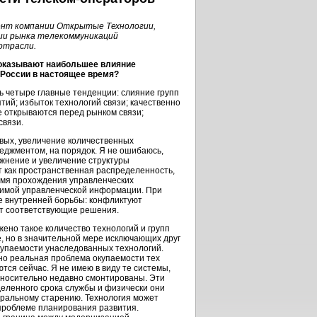
дент компании Открытые Технологии,
ии рынка телекоммуникаций
отрасли.
, оказывают наибольшее влияние
 России в настоящее время?
ть четыре главные тенденции: слияние групп
тий; избыток технологий связи; качественно
 открываются перед рынком связи;
связи.
рвых
, увеличение количественных
еджментом, на порядок. Я не ошибаюсь,
жнение и увеличение структуры
 как пространственная распределенность,
ремя прохождения управленческих
одимой управленческой информации. При
е внутренней борьбы: конфликтуют
ют соответствующие решения.
жено такое количество технологий и групп
, но в значительной мере исключающих друг
окупаемости унаследованных технологий.
но реальная проблема окупаемости тех
тся сейчас. Я не имею в виду те системы,
относительно недавно смонтированы. Эти
еленного срока службы и физически они
моральному старению. Технология может
к проблеме планирования развития.