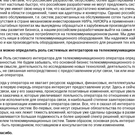
н
: Мы считаем, что российские разработки, безусловно, более адаптированы 
тет настолько быстро, что российские разработчики не могут предложить с
и уже имеют свою нишу в том, что касается достаточно компактных, но очен
ний в области соединений, таких как адаптеры и конверторы. Однако россий
вого обслуживания, т.е. систем, рассчитанных на обслуживание сотен тысяч 
сутствия в стране механизмом инвестирования НИРа, НИОКРа и применения 
асштабных проектах мы вынуждены обращаться к зарубежным производителя
змы развития бизнеса, а нашим российским разработчикам выйти на самые п
тех систем, которые потребляются на телекоммуникационном рынке. Мы дума
есть ниши в области телекоммуникационного оборудования. Мы надеемся найт
но и как производитель оборудования, предназначенного для решения тех ил
ак можно определить роль системных интеграторов на телекоммуникацио
н
: Роль системного интегратора для телекоммуникационного оператора опре
нностью. Не будем забывать, что основной бизнес телекоммуникационного 
том смысле, деятельность по исследованию новых технологий, деятельность по
, не связанная непосредственно с предоставлением услуг связи, так или инач
ью оператора.
когда у оператора не хватает ресурсов: кадровых, финансовых, интеллектуал
 в первую очередь оператора интересует предоставление услуг. Здесь и сейч
связи, как у его заказчика, происходили позитивные изменения, которые ув
к заказчика и, которые увеличивают лояльность оператора по отношению к и
оли исполнителя для оператора связи, в наибольшей степени заинтересован,
н в организации изменений у оператора связи. Все, что я сказал об интеграт
кационных систем.
Во-первых
, они несут серьезные обязательства по отнош
торых
, на них лежит тяжесть вложений, которые уже сделаны однажды в разв
лавливается большая подвижность и более широкий спектр решений, которые
телем телекоммуникационных систем. Таким образом, основная роль интегра
 быть проводником, поставщиком и консультантом по этим изменениям.
пасибо.