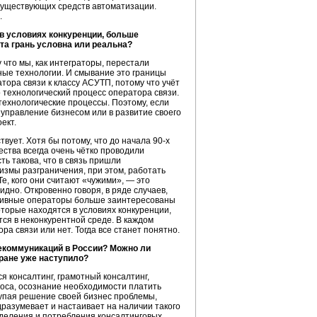
 существующих средств автоматизации.
.
 в условиях конкуренции, больше
та грань условна или реальна?
 что мы, как интеграторы, перестали
ые технологии. И смывание это границы
тора связи к классу АСУТП, потому что учёт
о технологический процесс оператора связи.
 технологические процессы. Поэтому, если
 управление бизнесом или в развитие своего
ект.
ует. Хотя бы потому, что до начала 90-х
ества всегда очень чётко проводили
ть такова, что в связь пришли
измы разграничения, при этом, работать
е, кого они считают «чужими», — это
дно. Откровенно говоря, в ряде случаев,
нативные операторы больше заинтересованы
оторые находятся в условиях конкуренции,
ся в неконкурентной среде. В каждом
ра связи или нет. Тогда все станет понятно.
лекоммуникаций в России? Можно ли
тране уже наступило?
я консалтинг, грамотный консалтинг,
роса, осознание необходимости платить
окупая решение своей бизнес проблемы,
дразумевает и настаивает на наличии такого
ределения и потребления консалтинговых