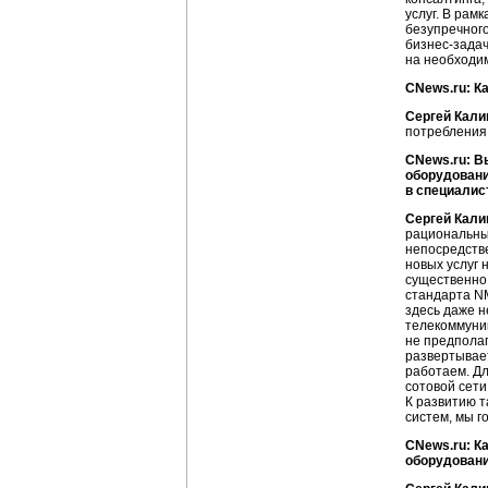
услуг. В рам
безупречного
бизнес-зада
на необходим
CNews.ru: К
Сергей Кали
потребления
CNews.ru: В
оборудовани
в специалис
Сергей Кали
рациональный
непосредстве
новых услуг 
существенно 
стандарта NM
здесь даже н
телекоммуни
не предполаг
развертывает
работаем. Дл
сотовой сети
К развитию т
систем, мы г
CNews.ru: К
оборудовани