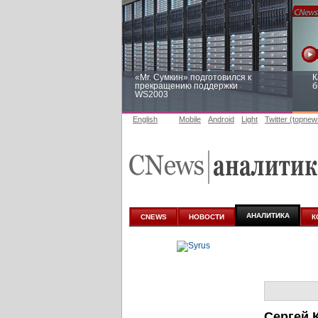
«Mr. Сумкин» подготовился к
К
прекращению поддержки
б
WS2003
English
Mobile
Android
Light
Twitter (topnew
Заоблачная оптимизация: как
Р
Faberlic изменил подход к
п
аналитике
АНАЛИТИКА
CNEWS
НОВОСТИ
К
Сергей 