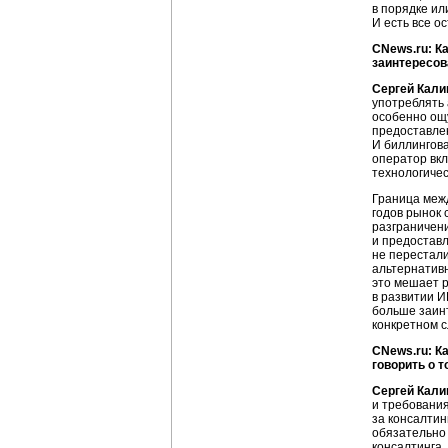
в порядке ил
И есть все о
CNews.ru: К
заинтересов
Сергей Кали
употреблять
особенно ощу
предоставлен
И биллингова
оператор вкл
технологичес
Граница межд
годов рынок 
разграничени
и предоставл
не перестали
альтернативн
это мешает р
в развитии И
больше заинт
конкретном с
CNews.ru: К
говорить о 
Сергей Кали
и требования
за консалтин
обязательно 
консалтинга,