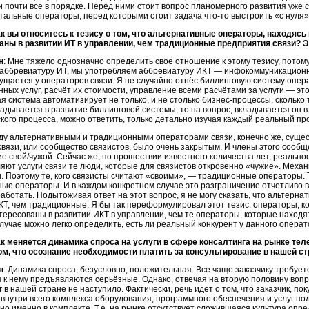
и почти все в порядке. Перед ними стоит вопрос планомерного развития уже
стальные операторы, перед которыми стоит задача
что-то
выстроить «с нуля»
ак вы относитесь к тезису о том, что альтернативные операторы, находясь
аны в развитии ИТ в управлении, чем традиционные предприятия связи? Э
н
: Мне тяжело однозначно определить свое отношение к этому тезису, потому
 аббревиатуру ИТ, мы употребляем аббревиатуру ИКТ — инфокоммуникационн
щается у операторов связи. Я не случайно отнёс биллинговую систему опера
ных услуг, расчёт их стоимости, управление всеми расчётами за услуги — эт
я система автоматизирует не только, и не столько
бизнес-процессы
, сколько
адывается в развитие биллинговой системы, то на вопрос, вкладывается он в
кого процесса, можно ответить, только детально изучая каждый реальный про
у альтернативными и традиционными операторами связи, конечно же, существ
связи, или сообщество связистов, было очень закрытым. И члены этого сообщ
е свой/чужой. Сейчас же, по прошествии известного количества лет, реальнос
яют услуги связи те люди, которые для связистов откровенно «чужие». Механ
. Поэтому те, кого связисты считают «своими», — традиционные операторы. Т
ые операторы. И в каждом конкретном случае это разграничение отчетливо ви
аботать. Подытоживая ответ на этот вопрос, я не могу сказать, что альтер
КТ, чем традиционные. Я бы так переформулировал этот тезис: операторы, к
ересованы в развитии ИКТ в управлении, чем те операторы, которые находят
лучае можно легко определить, есть ли реальный конкурент у данного операто
ак меняется динамика спроса на услуги в сфере консалтинга на рынке те
том, что осознание необходимости платить за консультирование в нашей с
н
: Динамика спроса, безусловно, положительная. Все чаще заказчику требуетс
 к нему предъявляются серьёзные. Однако, отвечая на вторую половину воп
г в нашей стране не наступило. Фактически, речь идет о том, что заказчик, п
внутри всего комплекса оборудования, программного обеспечения и услуг по
 но именно в комплекте. Т.е. на рынке отсутствует сложившаяся культура оп