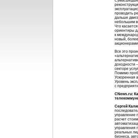
Сумасшедшее
реконструкци
эксплуатаци
проводить ре
дальше двига
небольшим в
Что касается
ориентиры д
к международ
новый, более
акционерами
Все это прои
«альтернатив
альтернатив
доходности —
секторе услу
Помимо проб
Ускоренная а
Уровень эксп
с предприяти
CNews.ru: К
телекоммуни
Сергей Кали
последовател
управление п
расчет стоим
автоматизаци
управления 
реальных ли
бизнеса, авт