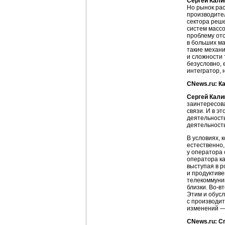
Сергей Кали
Но рынок рас
производител
сектора реше
систем массо
проблему от
в больших м
такие механи
и сложности 
безусловно, 
интегратор, 
CNews.ru: К
Сергей Кали
заинтересова
связи. И в э
деятельность
деятельност
В условиях, 
естественно,
у оператора 
оператора ка
выступая в р
и продуктиве
телекоммуни
близки.
Во-в
Этим и обус
с производи
изменений —
CNews.ru: С