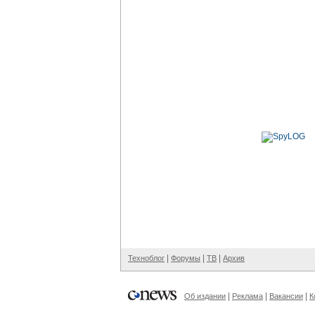
|
|
|
Техноблог
Форумы
ТВ
Архив
|
|
|
Об издании
Реклама
Вакансии
К