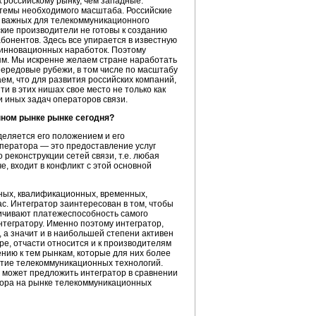
к российскому рынку, чем западные.
истемы необходимого масштаба. Российские
ь важных для телекоммуникационного
ские производители не готовы к созданию
абонентов. Здесь все упирается в известную
инновационных наработок. Поэтому
м. Мы искренне желаем стране наработать
ередовые рубежи, в том числе по масштабу
ем, что для развития российских компаний,
и в этих нишах свое место не только как
и иных задач операторов связи.
нном рынке рынке сегодня?
деляется его положением и его
оператора — это предоставление услуг
 реконструкции сетей связи, т.е. любая
е, входит в конфликт с этой основной
ьных, квалификационных, временных,
ас. Интегратор заинтересован в том, чтобы
еличивают платежеспособность самого
нтегратору. Именно поэтому интегратор,
 а значит и в наибольшей степени активен
оре, отчасти относится и к производителям
ению к тем рынкам, которые для них более
итие телекоммуникационных технологий.
 может предложить интегратор в сравнении
тора на рынке телекоммуникационных