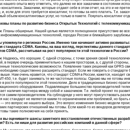
ках нашего опыта могу отметить, что далеко не все заказчики в состоянии ис
 консалтинга. Заказчики, которые отдают себе в этом отчет, на это и не пре
ч
, и, если для этого требуется консалтинг, то готовы за него платить. Т.е. за
ый объем консалтинговых услуг, но только в пакете. Покупать консалтинг отд
аковы планы по развитию бизнеса Открытых Технологий с телекоммуника
н
: Планы обширные. Нашей целью является полноценное присутствие во всех
 инфокоммуникационных технологий, городах России и ближайшего зарубежь
ы упомянули о регионах России. Именно там начинают активно развиватьс
я стандарта CDMA. Каковы, на ваш взгляд, перспективы данного стандарт
тов CDMA, рассчитывая на рост популярности этой технологии в России?
н
: Надеюсь, что хорошие. С одной стороны, с точки зрения своей технологи
, в первую очередь применительно к нашим просторам, а, с другой стороны
нные технологические возможности. Появление таких решений как GPRS свид
необходимо существенно расширять стандарт. Если же говорить о стандарте 
выше. Нам очень нравится, что стандарт CDMA в России, кажется, находит св
T-450, т.е. будет занимать те же частотные полосы. Однако мы не готовы ин
е в росте популярности этой технологии. Дело в традиционных
бизнес-практи
кационного оборудования. Подавляющее большинство производителей теле
ает наличия партнера между собой и заказчиком. Т.е. любой проект по разв
ся самим производителем. На субподряде у него могут присутствовать разли
я нас стандарт не является
каким-то
ограничением или проблемой, но брать 
 — это вопрос не нашего выбора. Это вопрос изменения
бизнес-модели
произ
аких партнерских отношений мы готовы. Если
какой-то
из вендоров делегиру
отовы такие полномочия на себя принять.
ак вы оцениваете шансы заметного восстановления отечественных разра
я? Есть ли ниши для развития российских компаний в данной сфере?