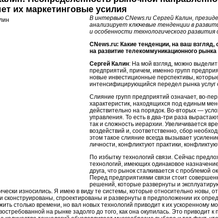
ет их маркетинговые усилия
В интервью CNews.ru Сергей Калин, прези
анализирует ключевые тенденции в развит
и особенности технологического развития 
CNews.ru: Какие тенденции, на ваш взгляд
на развитие телекоммуникационного рынка
Сергей Калин
: На мой взгляд, можно выдели
предприятий, причем, именно групп предприя
новые инвестиционные перспективы, которые
интенсифицирующийся передел рынка услуг 
Слияние групп предприятий означает,
во-пе
характеристик, находящихся под единым мен
действительно на порядок.
Во-вторых
— усло
управления. То есть в
два-три
раза вырастают
так и сложность иерархии. Увеличивается в
воздействий и, соответственно, сбор необх
этом такое слияние всегда вызывает усилени
личности, конфликтуют практики, конфликту
По избытку технологий связи. Сейчас предло
технологий, имеющих одинаковое назначение
друга, что рынок сталкивается с проблемой 
Перед предприятиями связи стоит совершен
решений, которые развернуты и эксплуатирую
чески износились. Я имею в виду те системы, которые относительно новы, 
и сконструированы, спроектированы и развернуты в предположении их опред
жить столько времени, но вал новых технологий приводит к их ускоренному 
востребованной на рынке задолго до того, как она окупилась. Это приводит 