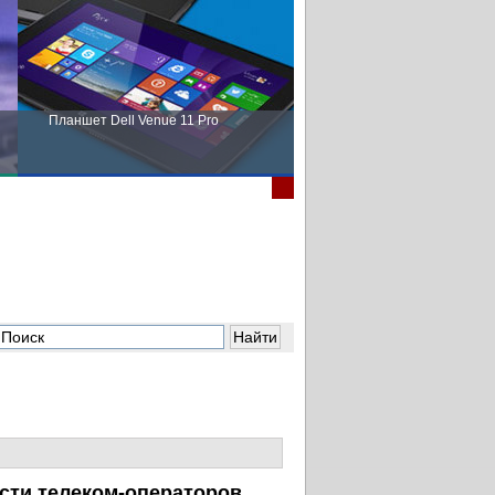
Планшет Dell Venue 11 Pro
Пора выбирать Fujitsu!
ости
телеком-операторов