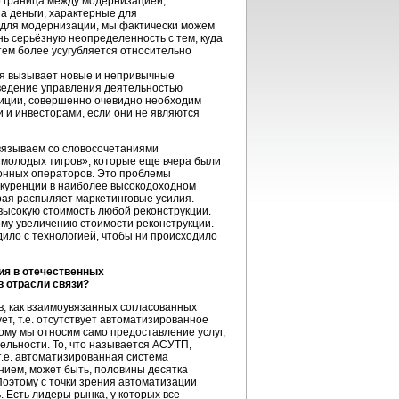
о граница между модернизацией,
а деньги, характерные для
 для модернизации, мы фактически можем
нь серьёзную неопределенность с тем, куда
 тем более усугубляется относительно
ься вызывает новые и непривычные
иведение управления деятельностью
стиции, совершенно очевидно необходим
и и инвесторами, если они не являются
связываем со словосочетаниями
«молодых тигров», которые еще вчера были
ионных операторов. Это проблемы
онкуренции в наиболее высокодоходном
орая распыляет маркетинговые усилия.
высокую стоимость любой реконструкции.
ому увеличению стоимости реконструкции.
дило с технологией, чтобы ни происходило
ия в отечественных
 отрасли связи?
в, как взаимоувязанных согласованных
т, т.е. отсутствует автоматизированное
рому мы относим само предоставление услуг,
тельности. То, что называется АСУТП,
 т.е. автоматизированная система
ением, может быть, половины десятка
Поэтому с точки зрения автоматизации
 Есть лидеры рынка, у которых все