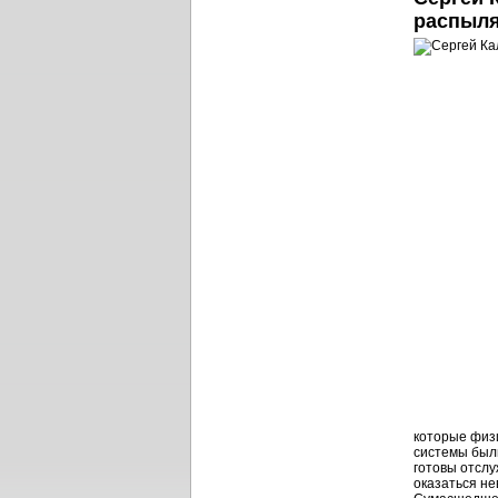
распыля
которые физи
системы был
готовы отслу
оказаться не