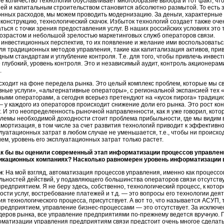
 количество технологий обуславливает многообразие выбора и тот факт, чт
ей и капитальным строительством становится абсолютно размытой. То есть з
онных расходов, мы можем проводить модернизацию. За деньги, характерные
конструкцию, технологический скачок. Избыток технологий создает также оче
ться с точки зрения предоставления услуг. В наших российских условиях это
озрастом и небольшой зрелостью маркетинговых служб операторов связи.
 инвестиционных перспектив, то их появление и желание ими воспользоват
ля традиционных методов управления, такие как капитализация активов, пр
ным стандартам и углубление контроля. Т.е. для того, чтобы привлечь инве
 глубокий, уровень контроля. Это и независимый аудит, контроль акционерам
.
сходит на фоне передела рынка. Это целый комплекс проблем, которые мы 
ные услуги», «альтернативные операторы», с региональной экспансией тех 
ными операторами, а сегодня всерьез претендуют на «кусок пирога» традиц
 у каждого из операторов происходит снижение доли его рынка. Это рост к
г. И это неопределенность рыночной направленности, как я уже говорил, кот
лемы необходимой доходности стоит проблема прибыльности, где мы видим 
мортизация, в том числе за счет развития технологий приводит к эффективн
луатационных затрат в любом случае не уменьшается, т.е., чтобы ни происхо
ем, уровень его эксплуатационных затрат только растет.
ак бы вы оценили современный этап информатизации процессов управлен
кационных компаниях? Насколько равномерен уровень информатизации в
н
: На мой взгляд, автоматизация процессов управления, именно как процессо
ьностей действий, у подавляющего большинства операторов связи отсутствуе
редприятием. Я не беру здесь, собственно, технологический процесс, к кото
ости услуг, востребование платежей и т.д. — это вопросы его технологии дея
я технологического процесса, присутствует. А вот то, что называется АСУП,
предприятием, управление
бизнес-процессами
— это отсутствует. За исключ
деров рынка, все управление предприятиями
по-прежнему
ведется вручную. 
оматизации управления предприятиям связи предстоит очень многое сделать.