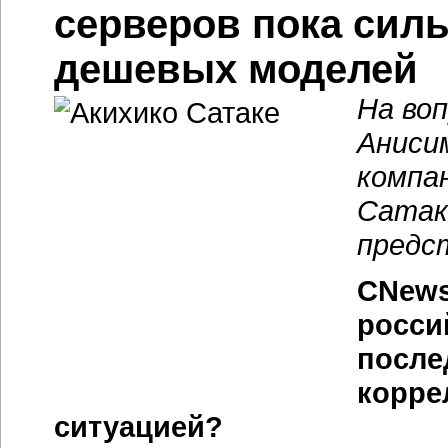
серверов пока сил
дешевых моделей
На во
Аниси
компа
Сатаке
предс
CNews
росси
после
корре
ситуацией?