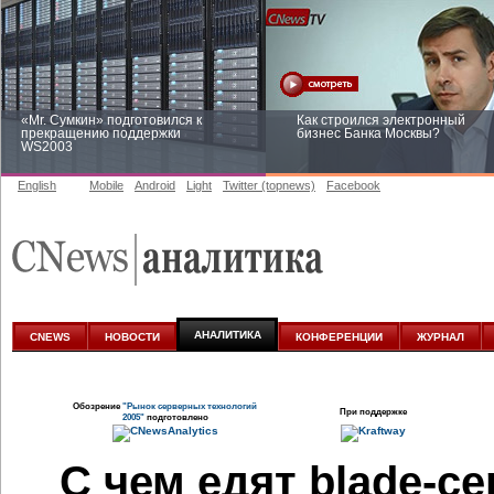
«Mr. Сумкин» подготовился к
Как строился электронный
прекращению поддержки
бизнес Банка Москвы?
WS2003
English
Mobile
Android
Light
Twitter (topnews)
Facebook
Заоблачная оптимизация: как
Рейтинг CNewsInfrastructure 20
Faberlic изменил подход к
приглашаем участвовать
аналитике
АНАЛИТИКА
CNEWS
НОВОСТИ
КОНФЕРЕНЦИИ
ЖУРНАЛ
Обозрение
"Рынок серверных технологий
При поддержке
2005"
подготовлено
С чем едят blade-с