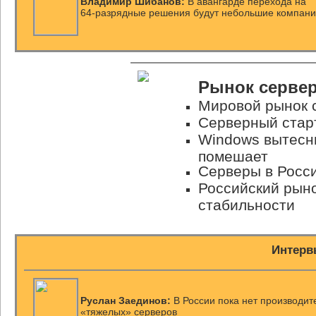
Владимир Шибанов:
В авангарде перехода на
64-разрядные
решения будут небольшие компан
Рынок сервер
Мировой рынок 
Серверный стар
Windows вытесни
помешает
Серверы в Росси
Российский рыно
стабильности
Интерв
Руслан Заединов:
В России пока нет производит
«тяжелых» серверов