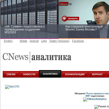
«Mr. Сумкин» подготовился к
Как строился электронный
прекращению поддержки
бизнес Банка Москвы?
WS2003
English
Mobile
Android
Light
Twitter (topnews)
Facebook
Заоблачная оптимизация: как
Рейтинг CNewsInfrastructure 20
Faberlic изменил подход к
приглашаем участвовать
аналитике
АНАЛИТИКА
CNEWS
НОВОСТИ
КОНФЕРЕНЦИИ
ЖУРНАЛ
Обозрение
"Рынок серверных техн
2005"
подготовлено