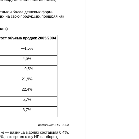
ртных и более дешевых форм-
дки на свою продукцию, поощряя как
лн.)
Рост объема продаж 2005/2004
—1,5%
4,5%
—9,5%
21,9%
22,4%
5,7%
3,7%
Источник: IDC, 2005
нке — разница в долях составила 0,4%,
, в то время как у НР наоборот,