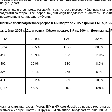
иону в целом.
е время являются продолжающийся сдвиг спроса в сторону блочных, станда
родажами со стороны вендоров. Так, они могут предложить значительные ски
спределение в канале дистрибуции.
пнейшие производители серверов в 1-м квартале 2005 г. (рынок ЕМЕА, в $ м
, 1-й кв. 2005 г.
Доля рынка
Объем продаж, 1-й кв. 2004 г.
Доля рынка
1,242
30,9%
1,262
32,6%
1,224
30,5%
1,172
30,3%
412
10,3%
456
11,8%
402
10,0%
330
8,5%
324
8,1%
265
6,8%
411
10,2%
389
10,0%
4,017
100%
3,873
100%
ультаты квартала таковы. Между IBM и HP идет борьба за первое место на ры
истических погрешностей. Выручка IBM снизилась в годовом отношении на 1,5%