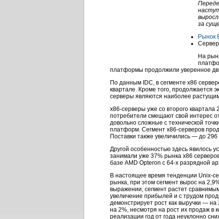
Переде
наступ
выросл
за сущ
Рынок
Сервер
На рын
платфо
платформы продолжили уверенное дви
По данным IDC, в сегменте х86 серве
квартале. Кроме того, продолжается 
серверы являются наиболее растущим 
х86-серверы уже со второго квартала
потребители смещают свой интерес от
довольно сложные с технической точки
платформ. Сегмент х86-серверов прод
Поставки также увеличились — до 296 т
Другой особенностью здесь явилось у
занимали уже 37% рынка х86 серверов
базе AMD Opteron с 64-х разрядной ар
В настоящее время тенденции Unix-с
рынка, при этом сегмент вырос на 2,9
выражении, сегмент растет сравнимым
увеличение прибылей и с трудом прод
демонстрирует рост как выручки — на 
на 2%, несмотря на рост их продаж в 
реализации год от года неуклонно сни