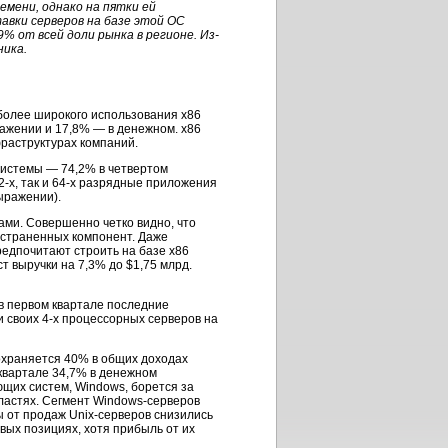
емени, однако на пятки ей
авки серверов на базе этой ОС
% от всей доли рынка в регионе. Из-
ника.
 более широкого использования х86
ражении и 17,8% — в денежном. х86
раструктурах компаний.
системы — 74,2% в четвертом
-х, так и 64-х разрядные приложения
ыражении).
ами. Совершенно четко видно, что
остраненных компонент. Даже
редпочитают строить на базе х86
 выручки на 7,3% до $1,75 млрд.
 в первом квартале последние
 своих 4-х процессорных серверов на
охраняется 40% в общих доходах
 квартале 34,7% в денежном
ющих систем, Windows, борется за
ластях. Сегмент Windows-серверов
ы от продаж Unix-серверов снизились
вых позициях, хотя прибыль от их