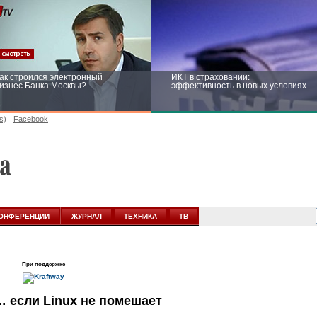
ак строился электронный
ИКТ в страховании:
изнес Банка Москвы?
эффективность в новых условиях
s)
Facebook
ейтинг CNewsInfrastructure 2015:
Информационная безопасность
риглашаем участвовать
бизнеса и госструктур: развитие в
новых условиях
ОНФЕРЕНЦИИ
ЖУРНАЛ
ТЕХНИКА
ТВ
При поддержке
 если Linux не помешает