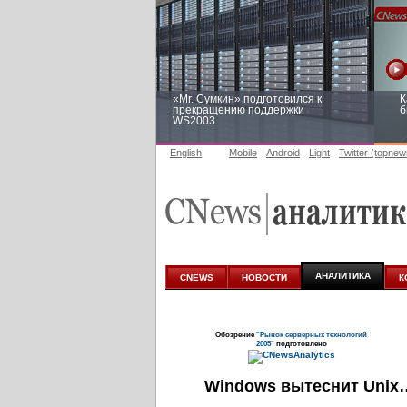
«Mr. Сумкин» подготовился к
К
прекращению поддержки
б
WS2003
English
Mobile
Android
Light
Twitter (topnew
Заоблачная оптимизация: как
Р
Faberlic изменил подход к
п
аналитике
АНАЛИТИКА
CNEWS
НОВОСТИ
К
Обозрение
"Рынок серверных технологий
2005"
подготовлено
Windows вытеснит Unix…