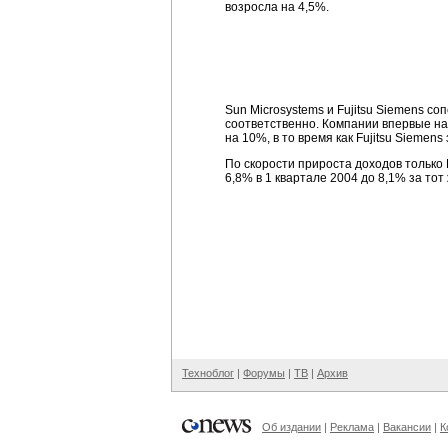
возросла на 4,5%.
Sun Microsystems и Fujitsu Siemens с
соответственно. Компании впервые на
на 10%, в то время как Fujitsu Sieme
По скорости прироста доходов только 
6,8% в 1 квартале 2004 до 8,1% за тот 
Техноблог
|
Форумы
|
ТВ
|
Архив
Об издании
|
Реклама
|
Вакансии
|
К