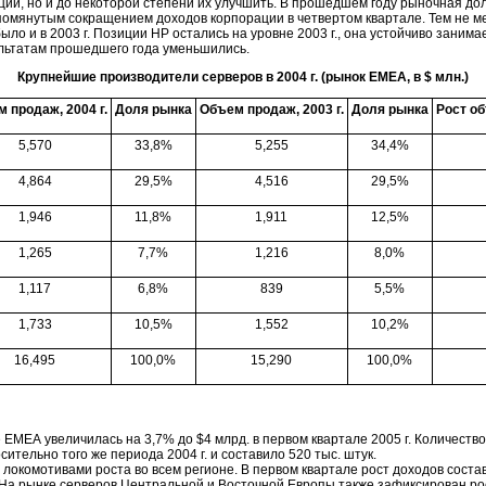
ции, но и до некоторой степени их улучшить. В прошедшем году рыночная до
упомянутым сокращением доходов корпорации в четвертом квартале. Тем не 
ыло и в 2003 г. Позиции HP остались на уровне 2003 г., она устойчиво заним
зультатам прошедшего года уменьшились.
Крупнейшие производители серверов в 2004 г. (рынок ЕМЕА, в $ млн.)
 продаж, 2004 г.
Доля рынка
Объем продаж, 2003 г.
Доля рынка
Рост о
5,570
33,8%
5,255
34,4%
4,864
29,5%
4,516
29,5%
1,946
11,8%
1,911
12,5%
1,265
7,7%
1,216
8,0%
1,117
6,8%
839
5,5%
1,733
10,5%
1,552
10,2%
16,495
100,0%
15,290
100,0%
 ЕМЕА увеличилась на 3,7% до $4 млрд. в первом квартале 2005 г. Количеств
ительно того же периода 2004 г. и составило 520 тыс. штук.
локомотивами роста во всем регионе. В первом квартале рост доходов соста
 На рынке серверов Центральной и Восточной Европы также зафиксирован рос