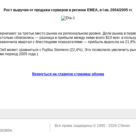
Рост выручки от продажи серверов в регионе EMEA, в I кв. 2004/2005 гг.
оперничают за третье место рынка на региональном уровне. Доли рынка в пер
столько сблизились — разница в прибыли между ними всего $10 млн. в пользу
ns закончила квартал с блестящими показателями — прибыль выросла на 21,9%
Dell может сравниться с Fujitsu Siemens (22,4%). Это позволило увеличить р
же период 2005 года.).
Вернуться на главную страницу обзора
Все права защищены © 1995 - 2026
CNews
онтакты