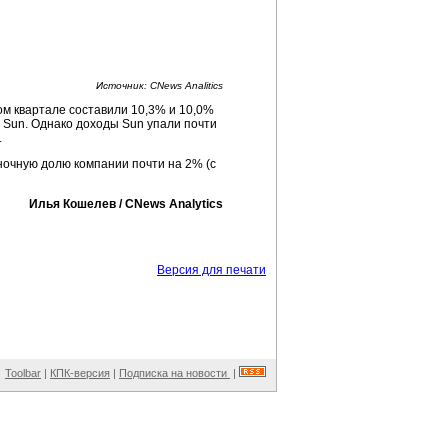
Иcточник: CNews Analitics
вом квартале составили 10,3% и 10,0%
 Sun. Однако доходы Sun упали почти
.
ыночную долю компании почти на 2% (с
Илья Кошелев / CNews Analytics
Версия для печати
Toolbar
|
КПК-версия
|
Подписка на новости
|