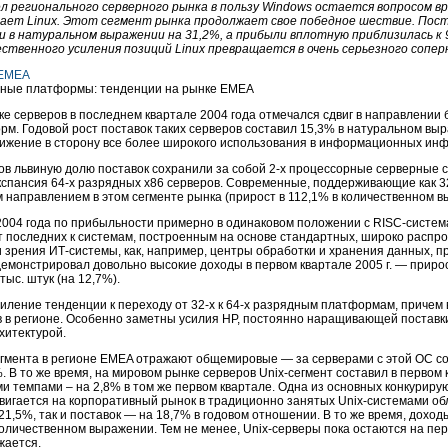
л регионального серверного рынка в пользу Windows остается вопросом вр
ает Linux. Этот сегмент рынка продолжает свое победное шествие. Пост
и в натуральном выражении на 31,2%, а прибыли вплотную приблизилась к 9
ественного усиления позиций Linux превращается в очень серьезного сопер
 EMEA
ные платформы: тенденции на рынке EMEA
ке серверов в последнем квартале 2004 года отмечался сдвиг в направлении
рм. Годовой рост поставок таких серверов составил 15,3% в натуральном вы
жение в сторону все более широкого использования в информационных инф
ров львиную долю поставок сохранили за собой 2-х процессорные серверные 
экспансия 64-х разрядных х86 серверов. Современные, поддерживающие как 32
направлением в этом сегменте рынка (прирост в 112,1% в количественном в
 2004 года по прибыльности примерно в одинаковом положении с RISC-систем
 последних к системам, построенным на основе стандартных, широко распр
 зрения ИТ-системы, как, например, центры обработки и хранения данных, п
емонстрировал довольно высокие доходы в первом квартале 2005 г. — прирост
ыс. штук (на 12,7%).
силение тенденции к переходу от 32-х к 64-х разрядным платформам, причем
 в регионе. Особенно заметны усилия НР, постоянно наращивающей поставки
хитектурой.
егмента в регионе EMEA отражают общемировые — за серверами с этой ОС с
%. В то же время, на мировом рынке серверов Unix-сегмент составил в первом
и темпами – на 2,8% в том же первом квартале. Одна из основных конкуриру
вигается на корпоративный рынок в традиционно занятых Unix-системами об
21,5%, так и поставок — на 18,7% в годовом отношении. В то же время, доход
количественном выражении. Тем не менее, Unix-серверы пока остаются на пер
жается.