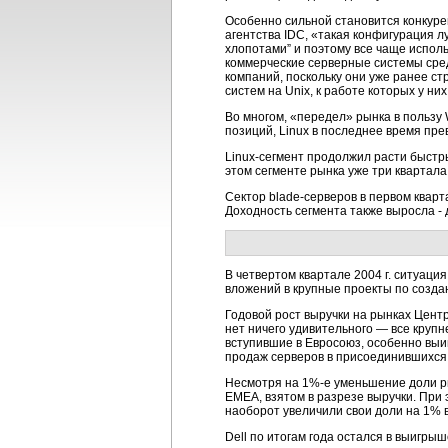
Особенно сильной становится конкуре
агентства IDC, «такая конфигурация л
хлопотами” и поэтому все чаще испол
коммерческие серверные системы сред
компаний, поскольку они уже ранее с
систем на Unix, к работе которых у ни
Во многом, «передел» рынка в пользу 
позиций, Linux в последнее время пре
Linux-сегмент продолжил расти быстр
этом сегменте рынка уже три кварта
Сектор blade-серверов в первом кварт
Доходность сегмента также выросла - 
В четвертом квартале 2004 г. ситуац
вложений в крупные проекты по созда
Годовой рост выручки на рынках Цент
нет ничего удивительного — все круп
вступившие в Евросоюз, особенно выиг
продаж серверов в присоединившихся 
Несмотря на 1%-е уменьшение доли рын
ЕМЕА, взятом в разрезе выручки. При 
наоборот увеличили свои доли на 1% в
Dell по итогам года остался в выигр