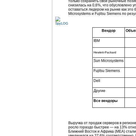
только сохранить свои рыночные пози
снизилась на 0,6%, что обусловлено 
оставаться лидером на рынке как это б
Microsystems и Fujitsu Siemens по ре
Вендор
Объем
IBM
Hewlett-Packard
Sun Microsystems
Fujitsu Siemens
Dell
Другие
Все вендоры
Выручка от продаж серверов в регионе
росло гораздо быстрее — на 13% относ
Ближний Восток и Африка (МЕА) стали 
увеличился на 27,6% соответственно.