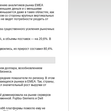
мнению аналитиков рынка EMEA
 меньшие деньги и с меньшими
еньшается даже в таких областях, как
сом со стороны крупных вертикальных
 не видят потребности уходить от
з-за существенного усиления рыночных
, а объемы поставок — на 20,6%. В
воились, их прирост составил 80,4%.
нием доллара, возобновлением
бизнеса.
редние показатели по региону. В этом
ающихся рынках в ЕМЕА. Так, страны,
ал значительный рост выручки от
IBM доминировала на рынке серверов
енной. Fujitsu-Siemens и Dell
у х86 платформы помогло ему не