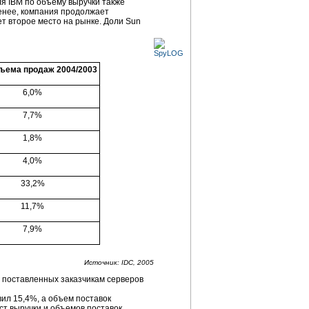
ля IBM по объему выручки также
менее, компания продолжает
ает второе место на рынке. Доли Sun
бъема продаж 2004/2003
6,0%
7,7%
1,8%
4,0%
33,2%
11,7%
7,9%
Источник: IDC, 2005
о поставленных заказчикам серверов
вил 15,4%, а объем поставок
т выручки и объемов поставок,