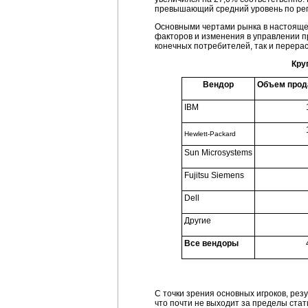
превышающий средний уровень по рег
Основными чертами рынка в настояще
факторов и изменения в управлении п
конечных потребителей, так и перера
Кру
Вендор
Объем продаж
IBM
Hewlett-Packard
Sun Microsystems
Fujitsu Siemens
Dell
Другие
Все вендоры
С точки зрения основных игроков, рез
что почти не выходит за пределы стат