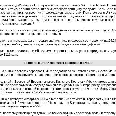
нция между Windows и Unix при использовании связки Windows-Itanium. По 
учше, с точки зрения потребителей, отвечает принципу “получить больше за
ьзуется ими при построении информационных систем». При этом доля Unix ум
него и высшего уровней. Unix, тем не менее, продолжает пользоваться спро
троили информационные системы на его основе. Большинство крупных игроков
х нет никаких нареканий.
Windows остается вопросом времени, однако на пятки ей наступает Linux. И
вращается в очень серьезного соперника.
ыми темпами: доходы от продаж увеличились в годовом соотношении на 25,2%
ла подряд наблюдается рост, выражающийся двухзначными цифрами.
але также продолжил свой подъем. На региональном уровне продажи почти уд
до $119 млн.
Рыночные доли поставок серверов в ЕМЕА
ия на рынке поставок серверов ЕМЕА продолжала меняться в связи с ослабле
нию ИТ-инфраструктуры, расширением спроса со стороны среднего и малого 
ральной и Восточной Европы, а также Ближнего Востока и Африки превышал с
нейшие производители сосредоточили свои усилия на быстро растущих развив
рали от таких вложений со стороны вендоров. Результатом этих действий ст
странах, составивший 14,2% в четвертом квартале.
ка в четвертом квартале 2004 г. в сравнении с тем же интервалом 2003 г. 
этом доля НР уменьшилась на 1,9%, а позиция Sun осталась практически неизм
 последнем квартале 2004 г.
ыше, поскольку имеющееся движение всех остальных производителей в сторон